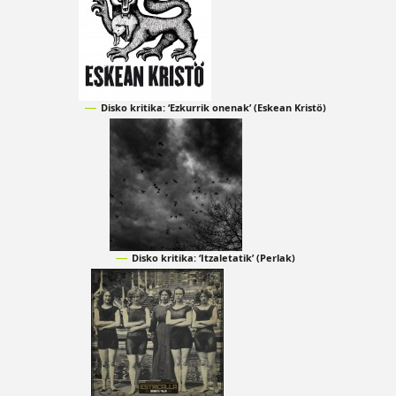
Disko kritika: ‘Ezkurrik onenak’ (Eskean Kristö)
Disko kritika: ‘Itzaletatik’ (Perlak)