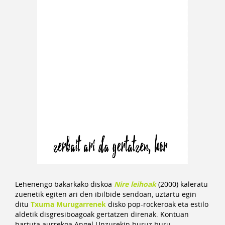
Lehenengo bakarkako diskoa
Nire leihoak
(2000) kaleratu
zuenetik egiten ari den ibilbide sendoan, uztartu egin
ditu
Txuma Murugarrenek
disko pop-rockeroak eta estilo
aldetik disgresiboagoak gertatzen direnak. Kontuan
hartuta aurrekoa Angel Unzurekin buruz buru