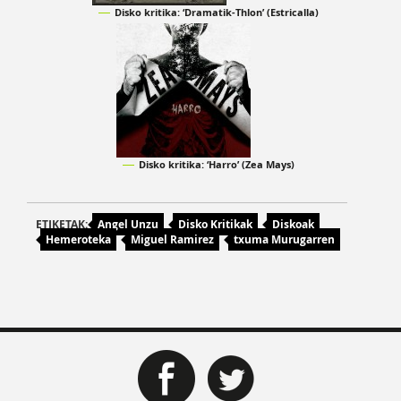
Disko kritika: ‘Dramatik-Thlon’ (Estricalla)
Disko kritika: ‘Harro’ (Zea Mays)
ETIKETAK:
Angel Unzu
Disko Kritikak
Diskoak
Hemeroteka
Miguel Ramirez
txuma Murugarren