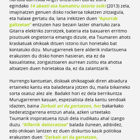
egindako
14 abesti eta hamahiru istorio txiki
(2013) zela,
imajinatzen genuen disko rockeroa tokatzen zitzaigula,
eta halaxe gertatu da; lana irekitzen duen
“
Apurrak
galtzetan”
entzuten hasi bezain laster ohartuko zara.
Gitarra elektriko zorrotzek, bateria eta baxuaren erritmo
pisutsuek ongietorria emango dizute, eta Txumaren ahots
kraskatuak ohikoak dituen istorio ilun horietako bat
kontatuko dizu. Murugarrenek bere alderik indartsuena
erakusten du disko honen hasieran, eta ez da
kasualitatea; zorigaiztoaren aurrean zutitu eta ahotsa
altxatzen duen horietakoa da, ez da zalantzarik.
Hurrengo kantuetan, diskoak ohikoagoak diren abiadura
ertaineko kantu eta baladetara jotzen du, maila bikaineko
sorta osatuz alez ale. Badakit hori ez dela berrikuntza
Murugarrenen kasuan, espezialista dela kantu sendoak
idazten, baina
Zerbait ari da gertatzen, hor
bakarkako
bederatzigarrena entzun ahala, azken urteetako
Txumarik inspiratuena itzuli dela irudikatu ahal izango
duzu.
“
Alferrik deitoratzea”
balada ilunean, adibidez,
edo ohikoan lantzen ez duen diskurtso kasik politikoa
erakusten duen
“
Zerbait ari da gertatzen,