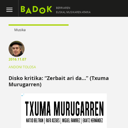
BERRIAREN
EUSKAL MUSIKAREN ATARIA
Musika
2016.11.07
ANDONI TOLOSA
Disko kritika: “Zerbait ari da…” (Txuma
Murugarren)