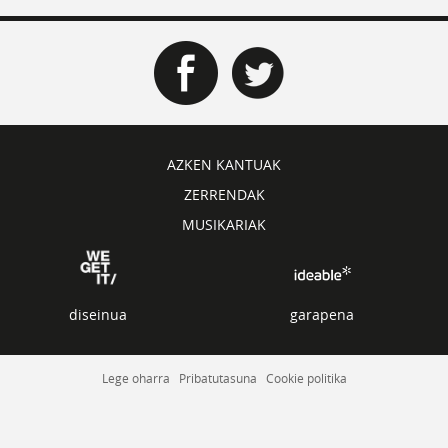
AZKEN KANTUAK
ZERRENDAK
MUSIKARIAK
diseinua
garapena
Lege oharra
Pribatutasuna
Cookie politika