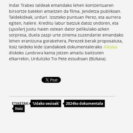
Indar Trabes taldeak emandako lehen kontzertuaren
birsortze batekin amaitzen da filma. Jendetza publikoan.
Taldekideak, urduri. Izozteko puntuan Perez, eta aurrera
egiten, halere. Kreditu labur batzuk datoz ondoren, eta
(
spoiler
) justu haien ostean dator pelikulako azken
sorpresa, duela zazpi urte zinema zuzendariei emandako
lehen erantzuna gorabehera, Perezek berak proposatuta,
Itoiz taldeko kide izandakoek dokumentalerako
Alkolea
diskoko
Lanbrora
kanta jotzen amaitu baitzuten
elkarrekin, Urdulizko Tio Pete estudioan (Bizkaia).
ETIKETAK:
'Udako sesioak'
2024ko dokumentala
Itoiz