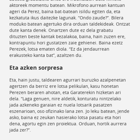
aktoreek momentu batean. Mikrofono aurrean kantuan
ageri da Perez, baina bat-batean isildu egiten da, eta
kezkatuta ikus daitezke lagunak. “Ondo zaude?”. Bilera
moduko batean agertuko dira orduan taldekideak. Ontzat
dute kanta denek. Onartzen dute ez dela grabatu
dituzten beste kantak bezalakoa, baina, hain zuzen ere,
kontrapuntu hori gustatzen zaie gehienei. Baina ezetz
Perezek, lotsa ematen diola. “Ez da jendaurrean
erakusteko kanta bat”, azaltzen du.
Eta azken sorpresa
Eta, hain justu, taldearen agurrari buruzko azalpenetan
agertzen da berriz ere lotsa pelikulan, kasu honetan
Perezen beraren ahotan, eta Garaterekin hizketan ari
dela. “Laga genuen, nire aldetik, konturatu nintzelako
jada azkeneko garaian ez nuela lotsarik pasatzen
eszenarioan, oso ofizinako lana zen. Jo leku batean, jende
asko, baina ez zeukan hasierako lotsa pasatu eta hori
dena, agortu egin zen proiektua. Orduan, hortik aurrera
jada zer?”.