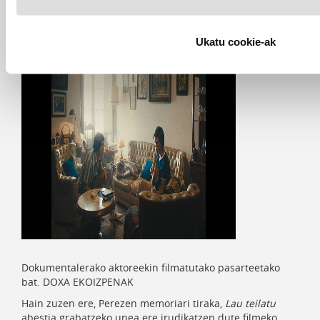
Ukatu cookie-ak
Dokumentalerako aktoreekin filmatutako pasarteetako
bat. DOXA EKOIZPENAK
Hain zuzen ere, Perezen memoriari tiraka,
Lau teilatu
abestia grabatzeko unea ere irudikatzen dute filmeko