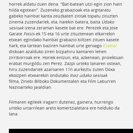
horrek aldatu zuen dena. “Bat-batean utzi egin zion hain
hilda egoteari”. Zuzeneko grabazioak eta argitaratu
gabeko hainbat kanta zeuzkaten zintak topatu zituzten
zinema zuzendariek, eta, haiekin batera, baita
Udako
sesioak
izena zeraman kasete bat ere. Perezek eta Jose
Garate
Foisis
-ek 15 eta 16 urte zituztenean elkarrekin
etxean egindako hainbat grabazio biltzen zituen kasete
hark, eta tartean baziren hainbat urte geroago
Ezekiel
diskoan azalduko ziren bizpahiru kantaren lehen
zirriborroak ere. Horiek entzun, eta, azkenean, proiektuan
erabat murgildu zen Perez. Zazpi urteko lanaren ostean,
hiru zuzendariek azaroaren 11n aurkeztu zuten Doxa
ekoizpen etxearekin ondutako
Itoiz udako sesioak
filma, Zinebi Bilboko Dokumentalen eta Film Laburren
Nazioarteko Jaialdian.
Filmaren egileek iragarri dutenez, gainera, hurrengo
urteko urtarrilean areto komertzialetara ere helduko da
lana.