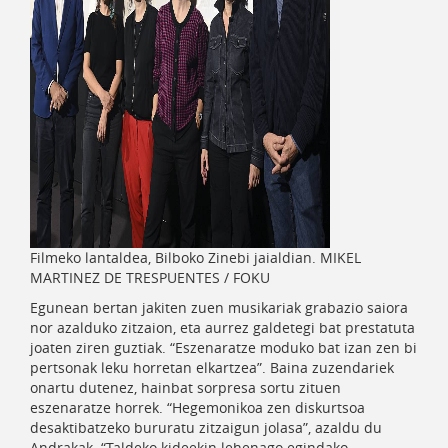
Filmeko lantaldea, Bilboko Zinebi jaialdian. MIKEL
MARTINEZ DE TRESPUENTES / FOKU
Egunean bertan jakiten zuen musikariak grabazio saiora
nor azalduko zitzaion, eta aurrez galdetegi bat prestatuta
joaten ziren guztiak. “Eszenaratze moduko bat izan zen bi
pertsonak leku horretan elkartzea”. Baina zuzendariek
onartu dutenez, hainbat sorpresa sortu zituen
eszenaratze horrek. “Hegemonikoa zen diskurtsoa
desaktibatzeko bururatu zitzaigun jolasa”, azaldu du
Andrakak. “Taldeko kideekin lehenago egindako