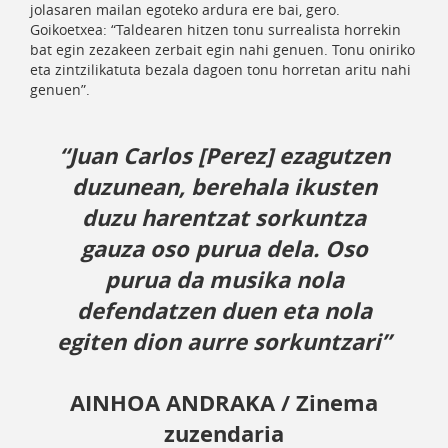
jolasaren mailan egoteko ardura ere bai, gero.
Goikoetxea: “Taldearen hitzen tonu surrealista horrekin
bat egin zezakeen zerbait egin nahi genuen. Tonu oniriko
eta zintzilikatuta bezala dagoen tonu horretan aritu nahi
genuen”.
“Juan Carlos [Perez] ezagutzen
duzunean, berehala ikusten
duzu harentzat sorkuntza
gauza oso purua dela. Oso
purua da musika nola
defendatzen duen eta nola
egiten dion aurre sorkuntzari”
AINHOA ANDRAKA
/ Zinema
zuzendaria