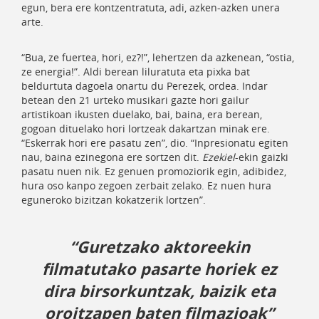
egun, bera ere kontzentratuta, adi, azken-azken unera
arte.
“Bua, ze fuertea, hori, ez?!”, lehertzen da azkenean, “ostia,
ze energia!”. Aldi berean liluratuta eta pixka bat
beldurtuta dagoela onartu du Perezek, ordea. Indar
betean den 21 urteko musikari gazte hori gailur
artistikoan ikusten duelako, bai, baina, era berean,
gogoan dituelako hori lortzeak dakartzan minak ere.
“Eskerrak hori ere pasatu zen”, dio. “Inpresionatu egiten
nau, baina ezinegona ere sortzen dit.
Ezekiel
-ekin gaizki
pasatu nuen nik. Ez genuen promoziorik egin, adibidez,
hura oso kanpo zegoen zerbait zelako. Ez nuen hura
eguneroko bizitzan kokatzerik lortzen”.
“Guretzako aktoreekin
filmatutako pasarte horiek ez
dira birsorkuntzak, baizik eta
oroitzapen baten filmazioak”