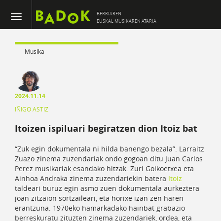
BERRIAREN
EUSKAL MUSIKAREN ATARIA
Musika
2024.11.14
IÑIGO ASTIZ
Itoizen ispiluari begiratzen dion Itoiz bat
“Zuk egin dokumentala ni hilda banengo bezala”. Larraitz
Zuazo zinema zuzendariak ondo gogoan ditu Juan Carlos
Perez musikariak esandako hitzak. Zuri Goikoetxea eta
Ainhoa Andraka zinema zuzendariekin batera
Itoiz
taldeari buruz egin asmo zuen dokumentala aurkeztera
joan zitzaion sortzaileari, eta horixe izan zen haren
erantzuna. 1970eko hamarkadako hainbat grabazio
berreskuratu zituzten zinema zuzendariek, ordea, eta