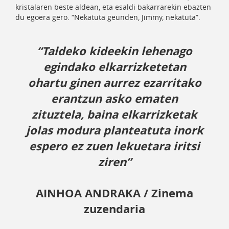
kristalaren beste aldean, eta esaldi bakarrarekin ebazten
du egoera gero. “Nekatuta geunden, Jimmy, nekatuta”.
“Taldeko kideekin lehenago
egindako elkarrizketetan
ohartu ginen aurrez ezarritako
erantzun asko ematen
zituztela, baina elkarrizketak
jolas modura planteatuta inork
espero ez zuen lekuetara iritsi
ziren”
AINHOA ANDRAKA
/ Zinema
zuzendaria