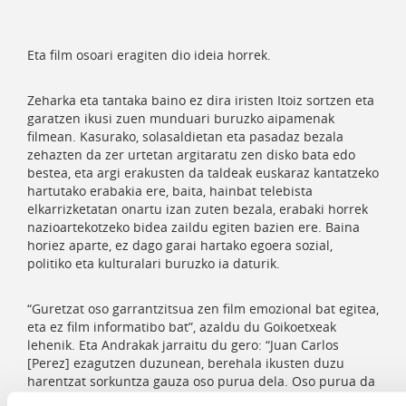
Eta film osoari eragiten dio ideia horrek.
Zeharka eta tantaka baino ez dira iristen Itoiz sortzen eta
garatzen ikusi zuen munduari buruzko aipamenak
filmean. Kasurako, solasaldietan eta pasadaz bezala
zehazten da zer urtetan argitaratu zen disko bata edo
bestea, eta argi erakusten da taldeak euskaraz kantatzeko
hartutako erabakia ere, baita, hainbat telebista
elkarrizketatan onartu izan zuten bezala, erabaki horrek
nazioartekotzeko bidea zaildu egiten bazien ere. Baina
horiez aparte, ez dago garai hartako egoera sozial,
politiko eta kulturalari buruzko ia daturik.
“Guretzat oso garrantzitsua zen film emozional bat egitea,
eta ez film informatibo bat”, azaldu du Goikoetxeak
lehenik. Eta Andrakak jarraitu du gero: “Juan Carlos
[Perez] ezagutzen duzunean, berehala ikusten duzu
harentzat sorkuntza gauza oso purua dela. Oso purua da
musika nola defendatzen duen eta nola egiten dion aurre