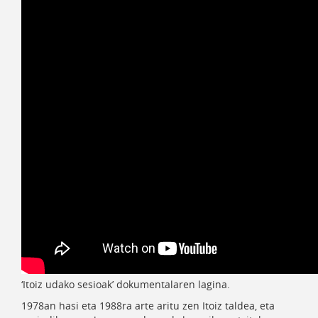
‘Itoiz udako sesioak’ dokumentalaren lagina.
1978an hasi eta 1988ra arte aritu zen Itoiz taldea, eta