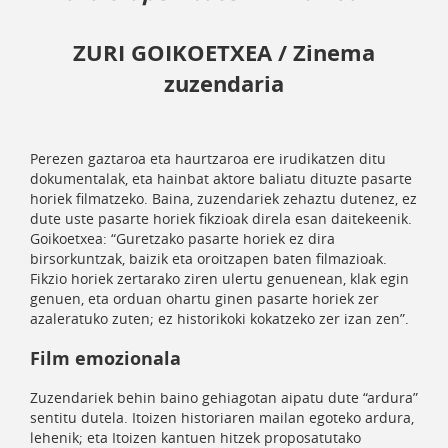
ZURI GOIKOETXEA /
Zinema
zuzendaria
Perezen gaztaroa eta haurtzaroa ere irudikatzen ditu
dokumentalak, eta hainbat aktore baliatu dituzte pasarte
horiek filmatzeko. Baina, zuzendariek zehaztu dutenez, ez
dute uste pasarte horiek fikzioak direla esan daitekeenik.
Goikoetxea: “Guretzako pasarte horiek ez dira
birsorkuntzak, baizik eta oroitzapen baten filmazioak.
Fikzio horiek zertarako ziren ulertu genuenean, klak egin
genuen, eta orduan ohartu ginen pasarte horiek zer
azaleratuko zuten; ez historikoki kokatzeko zer izan zen”.
Film emozionala
Zuzendariek behin baino gehiagotan aipatu dute “ardura”
sentitu dutela. Itoizen historiaren mailan egoteko ardura,
lehenik; eta Itoizen kantuen hitzek proposatutako