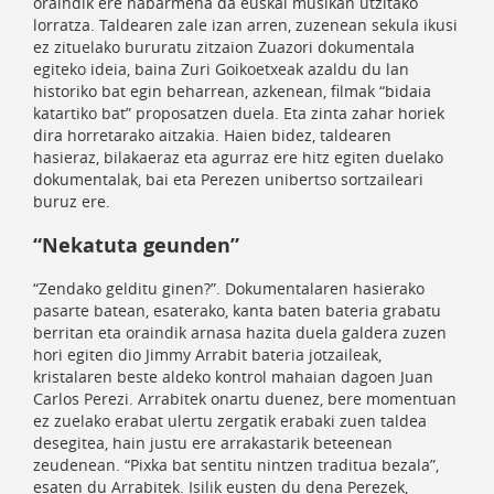
oraindik ere nabarmena da euskal musikan utzitako
lorratza. Taldearen zale izan arren, zuzenean sekula ikusi
ez zituelako bururatu zitzaion Zuazori dokumentala
egiteko ideia, baina Zuri Goikoetxeak azaldu du lan
historiko bat egin beharrean, azkenean, filmak “bidaia
katartiko bat” proposatzen duela. Eta zinta zahar horiek
dira horretarako aitzakia. Haien bidez, taldearen
hasieraz, bilakaeraz eta agurraz ere hitz egiten duelako
dokumentalak, bai eta Perezen unibertso sortzaileari
buruz ere.
“Nekatuta geunden”
“Zendako gelditu ginen?”. Dokumentalaren hasierako
pasarte batean, esaterako, kanta baten bateria grabatu
berritan eta oraindik arnasa hazita duela galdera zuzen
hori egiten dio Jimmy Arrabit bateria jotzaileak,
kristalaren beste aldeko kontrol mahaian dagoen Juan
Carlos Perezi. Arrabitek onartu duenez, bere momentuan
ez zuelako erabat ulertu zergatik erabaki zuen taldea
desegitea, hain justu ere arrakastarik beteenean
zeudenean. “Pixka bat sentitu nintzen traditua bezala”,
esaten du Arrabitek. Isilik eusten du dena Perezek,