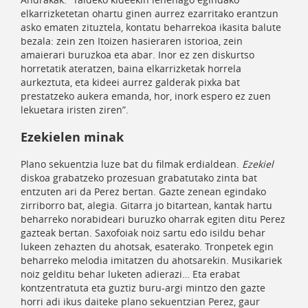
elkarrizketetan ohartu ginen aurrez ezarritako erantzun
asko ematen zituztela, kontatu beharrekoa ikasita balute
bezala: zein zen Itoizen hasieraren istorioa, zein
amaierari buruzkoa eta abar. Inor ez zen diskurtso
horretatik ateratzen, baina elkarrizketak horrela
aurkeztuta, eta kideei aurrez galderak pixka bat
prestatzeko aukera emanda, hor, inork espero ez zuen
lekuetara iristen ziren”.
Ezekielen minak
Plano sekuentzia luze bat du filmak erdialdean.
Ezekiel
diskoa grabatzeko prozesuan grabatutako zinta bat
entzuten ari da Perez bertan. Gazte zenean egindako
zirriborro bat, alegia. Gitarra jo bitartean, kantak hartu
beharreko norabideari buruzko oharrak egiten ditu Perez
gazteak bertan. Saxofoiak noiz sartu edo isildu behar
lukeen zehazten du ahotsak, esaterako. Tronpetek egin
beharreko melodia imitatzen du ahotsarekin. Musikariek
noiz gelditu behar luketen adierazi… Eta erabat
kontzentratuta eta guztiz buru-argi mintzo den gazte
horri adi ikus daiteke plano sekuentzian Perez, gaur