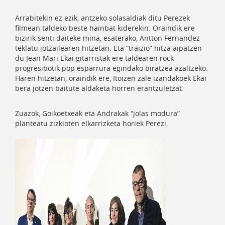
Arrabitekin ez ezik, antzeko solasaldiak ditu Perezek
filmean taldeko beste hainbat kiderekin. Oraindik ere
bizirik senti daiteke mina, esaterako, Antton Fernandez
teklatu jotzailearen hitzetan. Eta “traizio” hitza aipatzen
du Jean Mari Ekai gitarristak ere taldearen rock
progresibotik pop esparrura egindako biratzea azaltzeko.
Haren hitzetan, oraindik ere, Itoizen zale izandakoek Ekai
bera jotzen baitute aldaketa horren erantzuletzat.
Zuazok, Goikoetxeak eta Andrakak “jolas modura”
planteatu zizkioten elkarrizketa horiek Perezi.