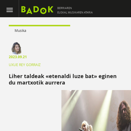
BERRIAREN
EUSKAL MUSIKAREN ATARIA
Musika
2023.09.21
UXUE REY GORRAIZ
Liher taldeak «etenaldi luze bat» eginen
du martxotik aurrera