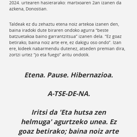
2024. urtearen hasierarako: martxoaren 2an izanen da
azkena, Donostian.
Taldeak ez du zehaztu etena noiz artekoa izanen den,
baina iradoki dute biraren ondoko agurra “beste
batzuetakoa baino garrantzitsua” izanen dela. “Ez goaz
betirako; baina noiz arte ere, ez dakigu oso ondo”. Izan
ere, kideek nabarmendu dutenez, atseden premian dira,
zortzi urtez “jo eta fuego” aritu ondotik.
Etena. Pause. Hibernazioa.
A-TSE-DE-NA.
Iritsi da 'Eta hutsa zen
helmuga' agurtzeko unea. Ez
goaz betirako; baina noiz arte