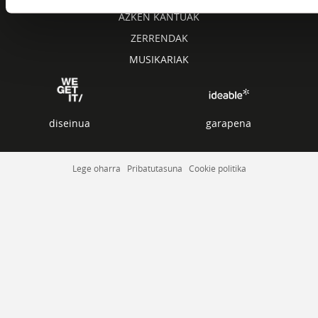
AZKEN KANTUAK
ZERRENDAK
MUSIKARIAK
diseinua
garapena
Lege oharra
Pribatutasuna
Cookie politika