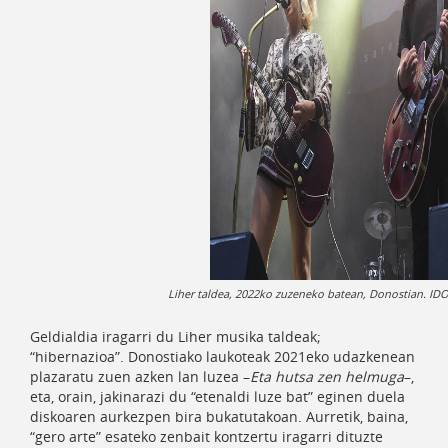
Liher taldea, 2022ko zuzeneko batean, Donostian. ID
Geldialdia iragarri du Liher musika taldeak;
“hibernazioa”. Donostiako laukoteak 2021eko udazkenean
plazaratu zuen azken lan luzea –
Eta hutsa zen helmuga
–,
eta, orain, jakinarazi du “etenaldi luze bat” eginen duela
diskoaren aurkezpen bira bukatutakoan. Aurretik, baina,
“gero arte” esateko zenbait kontzertu iragarri dituzte