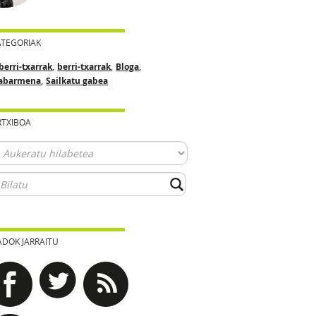
ATEGORIAK
,
,
,
berri-txarrak
berri-txarrak
Bloga
,
abarmena
Sailkatu gabea
RTXIBOA
ADOK JARRAITU