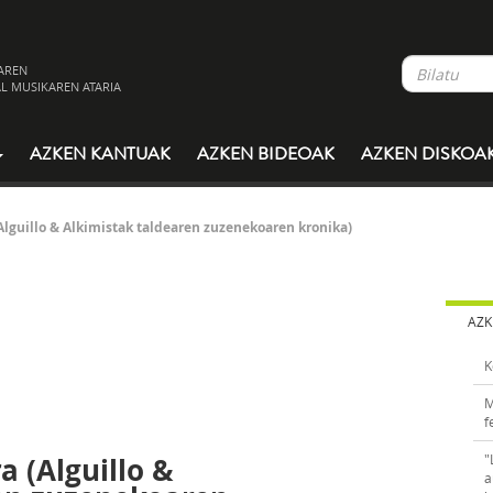
AREN
L MUSIKAREN ATARIA
AZKEN KANTUAK
AZKEN BIDEOAK
AZKEN DISKOA
Alguillo & Alkimistak taldearen zuzenekoaren kronika)
AZK
K
M
f
a (Alguillo &
"
a