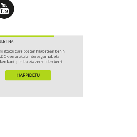
ULETINA
so itzazu zure postan hilabetean behin
DOK-en artikulu interesgarriak eta
ken kantu, bideo eta zerrenden berri.
HARPIDETU