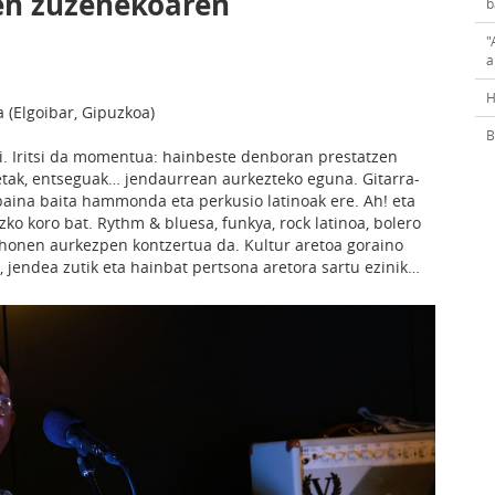
en zuzenekoaren
b
"
a
H
a (Elgoibar, Gipuzkoa)
B
i. Iritsi da momentua: hainbeste denboran prestatzen
ketak, entseguak… jendaurrean aurkezteko eguna. Gitarra-
baina baita hammonda eta perkusio latinoak ere. Ah! eta
ko koro bat. Rythm & bluesa, funkya, rock latinoa, bolero
 honen aurkezpen kontzertua da. Kultur aretoa goraino
, jendea zutik eta hainbat pertsona aretora sartu ezinik…