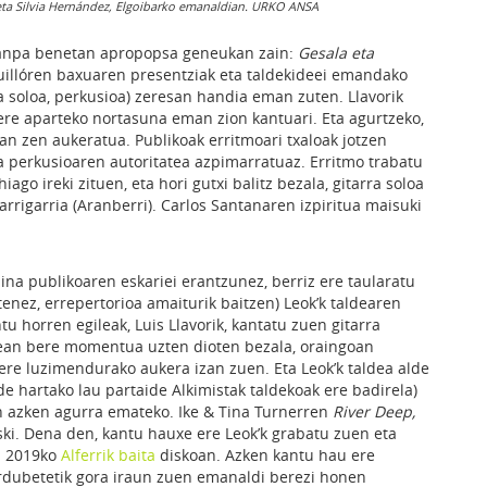
 eta Silvia Hernández, Elgoibarko emanaldian. URKO ANSA
txanpa benetan apropopsa geneukan zain:
Gesala eta
illóren baxuaren presentziak eta taldekideei emandako
a soloa, perkusioa) zeresan handia eman zuten. Llavorik
 ere aparteko nortasuna eman zion kantuari. Eta agurtzeko,
an zen aukeratua. Publikoak erritmoari txaloak jotzen
ta perkusioaren autoritatea azpimarratuaz. Erritmo trabatu
go ireki zituen, eta hori gutxi balitz bezala, gitarra soloa
harrigarria (Aranberri). Carlos Santanaren izpiritua maisuki
ina publikoaren eskariei erantzunez, berriz ere taularatu
tenez, errepertorioa amaiturik baitzen) Leok’k taldearen
u horren egileak, Luis Llavorik, kantatu zuen gitarra
aldean bere momentua uzten dioten bezala, oraingoan
bere luzimendurako aukera izan zuen. Eta Leok’k taldea alde
e hartako lau partaide Alkimistak taldekoak ere badirela)
 azken agurra emateko. Ike & Tina Turnerren
River Deep,
ski. Dena den, kantu hauxe ere Leok’k grabatu zuen eta
en 2019ko
Alferrik baita
diskoan. Azken kantu hau ere
ordubetetik gora iraun zuen emanaldi berezi honen