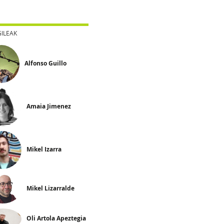
GILEAK
Alfonso Guillo
Amaia Jimenez
Mikel Izarra
Mikel Lizarralde
Oli Artola Apeztegia