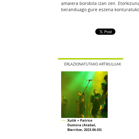
amaiera borobila izan zen. Etorkizun
beranduago gure eszena konturatuko 
ERLAZIONATUTAKO ARTIKULUAK
Xutik + Patrice
Dumora (Atabal,
Biarritze; 2023.06.03)