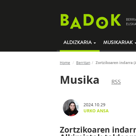
BERRI
EUSKA
ALDIZKARIA
MUSIKARIAK
Home
Berritan
Zortzikoaren indarra (
Musika
RSS
2024.10.29
URKO ANSA
Zortzikoaren indarr