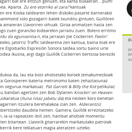
oragarri bat ere entzun genuen, eta kanta bukaeran… pum!
pea. Aparta.
Zu ere etorriko al zara?
kantuak
n ere Koska taldearen lehen diskoko pasarte barnerakoi
hammond solo gozagarri batek txunditu gintuen, Guillóren
a amaieran Llavoriren oihuak. Giroa animatzen hasia zen
ngo zuen goranzko bidearekin jarraitu zuen. Bolero erritmo
ldu da egunsentia
-n, eta jarraian Joe Cockerren
Feelin’
B
ateko, jatorriz Traffic taldearena zen kantua, baina biak ere
ere Elgoibarko Expresión Sonora taldea sortu baino urte
Ja
bidea ikusita, argi dago Guillók Cockerren bertsioa bereziki
BA
az
dukoa da, lau eta bost ahotsetako koroek (emakumezkoak
 eta Gorosperen bateria metronomo baten zehaztasunaz
ain segurua markatuaz.
Pat Garrett & Billy the Kid
pelikulaz
oinu bandan agertzen zen Bob Dylanen
Knockin’ on Heaven
uskaratua (
Iluna nitaz jabetu da
) eta nesken koro benetan
tagarrien itzulera berehalakoa izan zen.
Alderantziz
bertitzeko daudela hemen. Gainera, Guillók errezitatzeko
n, ia-ia rapeatzen ibili zen, hainbat ahotsek momentu
en bitartean. Llavorik gitarrarekin markatutako patroiak
berrik bere teklatuari magia ateratzen uzteko.