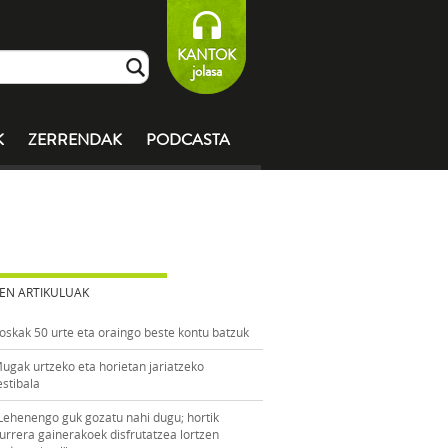
KANTOK
jolasa
K
ZERRENDAK
PODCASTA
EN ARTIKULUAK
oskak 50 urte eta oraingo beste kontu batzuk
ugak urtzeko eta horietan jariatzeko
estibala
Lehenengo guk gozatu nahi dugu; hortik
urrera gainerakoek disfrutatzea lortzen