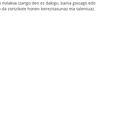
a nolakoa izango den ez dakigu, baina goizago edo
da zortzikote honen berezitasunaz eta talentuaz.