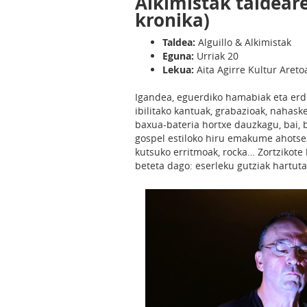
Alkimistak taldear
kronika)
Taldea:
Alguillo & Alkimistak
Eguna:
Urriak 20
Lekua:
Aita Agirre Kultur Areto
Igandea, eguerdiko hamabiak eta erd
ibilitako kantuak, grabazioak, nahas
baxua-bateria hortxe dauzkagu, bai, 
gospel estiloko hiru emakume ahotsez
kutsuko erritmoak, rocka… Zortzikote
beteta dago: eserleku gutziak hartuta