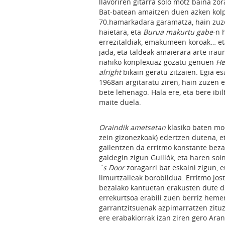
llavoriren gitarra solo motz baina z
Bat-batean amaitzen duen azken kol
70.hamarkadara garamatza, hain zuze
haietara, eta
Burua makurtu gabe
-n 
errezitaldiak, emakumeen koroak… et
jada, eta taldeak amaierara arte irau
nahiko konplexuaz gozatu genuen
He
alright
bikain geratu zitzaien. Egia es
1968an argitaratu ziren, hain zuzen 
bete lehenago. Hala ere, eta bere ibil
maite duela.
Oraindik ametsetan
klasiko baten mo
zein gizonezkoak) edertzen dutena,
gailentzen da erritmo konstante bez
galdegin zigun Guillók, eta haren s
´s Door
zoragarri bat eskaini zigun, e
limurtzaileak borobildua. Erritmo jos
bezalako kantuetan erakusten dute di
errekurtsoa erabili zuen berriz heme
garrantzitsuenak azpimarratzen zituzt
ere erabakiorrak izan ziren gero Aran