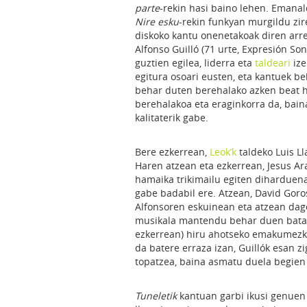
parte
-rekin hasi baino lehen. Emanal
Nire esku
-rekin funkyan murgildu zir
diskoko kantu onenetakoak diren arre
Alfonso Guilló (71 urte, Expresión S
guztien egilea, liderra eta
taldeari
ize
egitura osoari eusten, eta kantuek b
behar duten berehalako azken beat h
berehalakoa eta eraginkorra da, bain
kalitaterik gabe.
Bere ezkerrean,
Leok’k
taldeko Luis Ll
Haren atzean eta ezkerrean, Jesus Ar
hamaika trikimailu egiten diharduena
gabe badabil ere. Atzean, David Goro
Alfonsoren eskuinean eta atzean dago
musikala mantendu behar duen batak 
ezkerrean) hiru ahotseko emakumezko 
da batere erraza izan, Guillók esan z
topatzea, baina asmatu duela begien 
Tuneletik
kantuan garbi ikusi genuen 