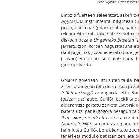
Ane Ugalde, Eider Varela
Emozio fuerteen zaleentzat, azken 
argitasuna
instrumental bikainean Gu
protagonismoak (gitarra soloa, bateri
teklatuekin eraikitako haize sekzioak
diskoan bezala
Ur gaineko bitsetan
iz
jarraitu zion, koroen nagusitasuna e
dantzagarriak gozamenerako bide gehia
(Llavori) eta teklatu solo motz baina 
gurera ekarria.
Goiaren goienean utzi zuten taula, ba
ziren, oraingoan (eta disko osoa jo zu
Infinituari segika
zoragarriarekin. Kant
jotzeari utzi gabe. Guillóri Leok’k t
alderantziz gertatu zen eta Llavorik 
batera utzi gabe (gogora dezagun tald
Ibai sakon, mendi altu
aukeratu zuten
Mountain High
famatuaz ari gara, no
hain justu Guillók berak kantatu zu
leherketa moduko bat izan zen, eta 