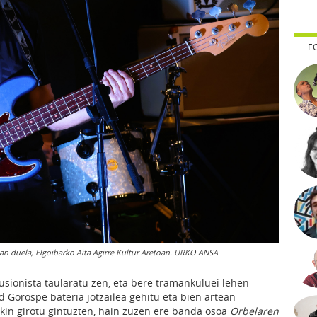
E
an duela, Elgoibarko Aita Agirre Kultur Aretoan. URKO ANSA
usionista taularatu zen, eta bere tramankuluei lehen
d Gorospe bateria jotzailea gehitu eta bien artean
kin girotu gintuzten, hain zuzen ere banda osoa
Orbelaren