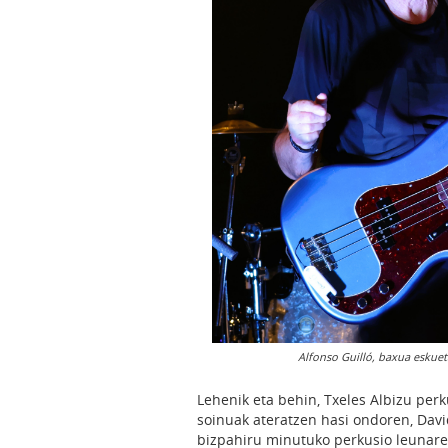
Alfonso Guilló, baxua eskuet
Lehenik eta behin, Txeles Albizu perk
soinuak ateratzen hasi ondoren, Davi
bizpahiru minutuko perkusio leunare