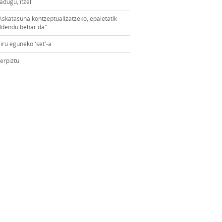
adugu, itzel"
Askatasuna kontzeptualizatzeko, epaietatik
ldendu behar da"
iru eguneko 'set'-a
erpiztu