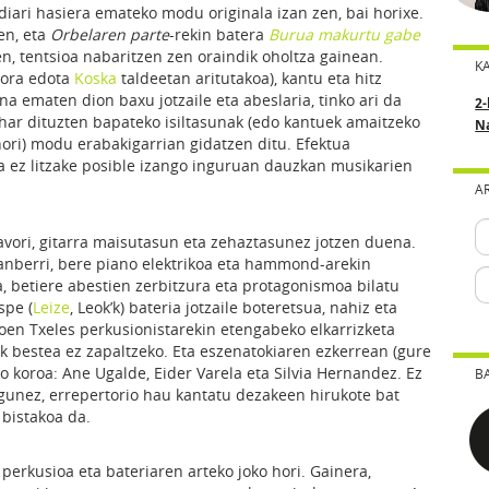
diari hasiera emateko modu originala izan zen, bai horixe.
en, eta
Orbelaren parte
-rekin batera
Burua makurtu gabe
n, tentsioa nabaritzen zen oraindik oholtza gainean.
K
onora edota
Koska
taldeetan aritutakoa), kantu eta hitz
na ematen dion baxu jotzaile eta abeslaria, tinko ari da
2-
ehar dituzten bapateko isiltasunak (edo kantuek amaitzeko
N
ori) modu erabakigarrian gidatzen ditu. Efektua
a ez litzake posible izango inguruan dauzkan musikarien
A
avori, gitarra maisutasun eta zehaztasunez jotzen duena.
anberri, bere piano elektrikoa eta hammond-arekin
, betiere abestien zerbitzura eta protagonismoa bilatu
spe (
Leize
, Leok’k) bateria jotzaile boteretsua, nahiz eta
en Txeles perkusionistarekin etengabeko elkarrizketa
bestea ez zapaltzeko. Eta eszenatokiaren ezkerrean (gure
koroa: Ane Ugalde, Eider Varela eta Silvia Hernandez. Ez
B
igunez, errepertorio hau kantatu dezakeen hirukote bat
bistakoa da.
perkusioa eta bateriaren arteko joko hori. Gainera,