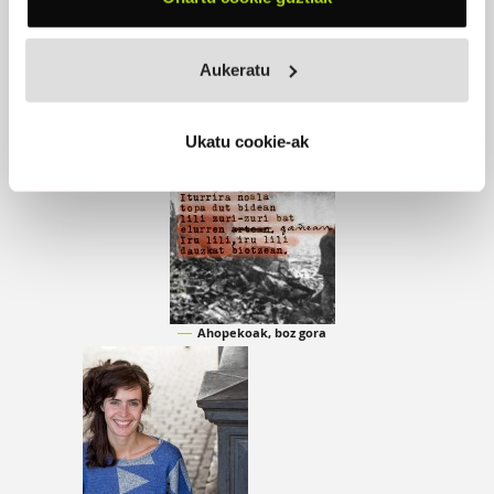
Aukeratu
ERLAZIONATUTAKO ARTIKULUAK
Ukatu cookie-ak
Ahopekoak, boz gora