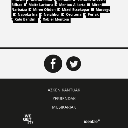
Bilbao
Maite Larburu
Mentxu Alkorta
Miren
Narbaiza
Miren Oliden
Mixel Etxekopar
Mursego
Napoka Iria
Neighbor
Oroiteria
Perlak
Xabi Bandini
Xabier Montoia
AZKEN KANTUAK
ZERRENDAK
MUSIKARIAK