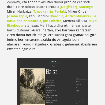
cappella,
eta zenbait kasutan doinu propioa ere sortu
dute. Leire Bilbao, Maite Larburu
(Neighbor)
,
Mursego
,
Miren Narbaiza
(Napoka Iria,
Perlak)
, Miren Oliden,
Joseba Tapia
, Xabi Bandini
(Kerobia,
Anticontinente)
,
La
Basu
,
Xabier Montoia
,
Jon Enbeita
, Mentxu Alkorta,
Mixel
Etxekopar
eta Jexux Mari Irazu dira ekimenean parte
hartu dutenak.
«Garai hartan, etxe barruan kantatzen
ziren doinu horiek, eta gu ere saiatu gara grabazioei giro
intimo hori ematen», azaldu du Amagoia Iban
atariaren koordinatzaileak. Grabazio gehienak abeslarien
etxeetan egin dira.