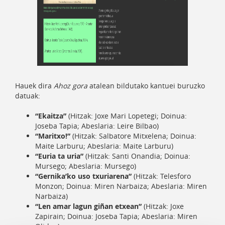
Hauek dira
Ahoz gora
atalean bildutako kantuei buruzko
datuak:
“Ekaitza”
(Hitzak: Joxe Mari Lopetegi; Doinua:
Joseba Tapia; Abeslaria: Leire Bilbao)
“Maritxo!”
(Hitzak: Salbatore Mitxelena; Doinua:
Maite Larburu; Abeslaria: Maite Larburu)
“Euria ta uria”
(Hitzak: Santi Onandia; Doinua:
Mursego; Abeslaria: Mursego)
“Gernika’ko uso txuriarena”
(Hitzak: Telesforo
Monzon; Doinua: Miren Narbaiza; Abeslaria: Miren
Narbaiza)
“Len amar lagun giñan etxean”
(Hitzak: Joxe
Zapirain; Doinua: Joseba Tapia; Abeslaria: Miren