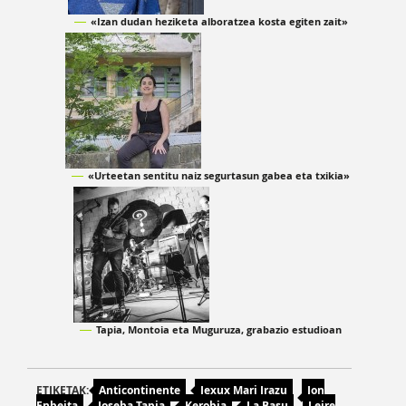
«Izan dudan heziketa alboratzea kosta egiten zait»
«Urteetan sentitu naiz segurtasun gabea eta txikia»
Tapia, Montoia eta Muguruza, grabazio estudioan
ETIKETAK:
Anticontinente
Jexux Mari Irazu
Jon
Enbeita
Joseba Tapia
Kerobia
La Basu
Leire