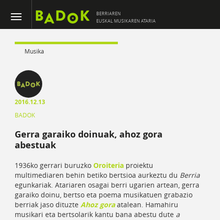
BERRIAREN
EUSKAL MUSIKAREN ATARIA
Musika
2016.12.13
BADOK
Gerra garaiko doinuak, ahoz gora
abestuak
1936ko gerrari buruzko
Oroiteria
proiektu
multimediaren behin betiko bertsioa aurkeztu du
Berria
egunkariak. Atariaren osagai berri ugarien artean, gerra
garaiko doinu, bertso eta poema musikatuen grabazio
berriak jaso dituzte
Ahoz gora
atalean. Hamahiru
musikari eta bertsolarik kantu bana abestu dute
a