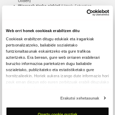
Oliden)
“Neronek tirako nizkin”
(Hitzak: Sebastian
Salaberria; Doinua: Xabi Bandini; Abeslaria: Xabi
Bandini)
“Gerrako gure ibilerak”
(Hitzak: Pepe
Bolunburu; Doinua: La Basu; Abeslaria: La Basu)
Web orri honek cookieak erabiltzen ditu
“Espetxeko kontuak”
(Hitzak: Luis Rezola; Doinua:
Joseba Tapia; Abeslaria: Joseba Tapia)
Cookieak erabiltzen ditugu edukiak eta iragarkiak
“Zutik ozta-ozta nator!”
(Hitzak: Benantzio Irureta;
pertsonalizatzeko, baliabide sozialetako
Doinua: Herrikoia; Abeslaria: Xabier Montoia)
funtzionaltasunak eskaintzeko eta gure trafikoa
“Nork egin du gure galde?”
(Hitzak: Iñaki Eizmendi
‘Basarri’; Doinua: Herrikoia; Abeslaria: Jon Enbeita)
aztertzeko. Era berean, gure web orriaren erabilerari
“Erbesteko ametsak”
(Hitzak: I.-ko
buruzko informazioa partekatzen dugu baliabide
Bakartiya; Doinua: Herrikoia; Abeslaria: Mentxu
sozialetako, publizitateko eta estatistiketako gure
Alkorta)
hornitzaileekin. Horiek aukera izango dute informazio hori
“Haurtxo haurtxoa”
(Hitzak: Piarres
zeuk eman diezun edo euren zerbitzuak erabili dituzulako
Larzabal; Doinua: Mixel Labegerie; Abeslaria: Mixel
Etxekopar)
eskuratu duten bestelako informazio batekin uztartzeko.
“Gerrako zauriei begira”
(Hitzak: Jexux Mari
Irazu; Doinua: Xabier Lete; Abeslaria: Jexux Mari
Erakutsi xehetasunak
Irazu)
Onartu cookie guztiak