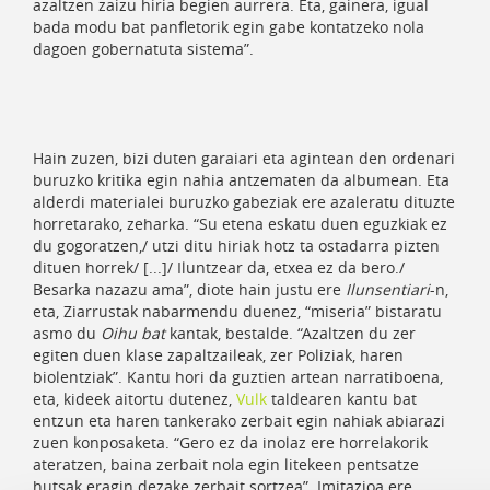
azaltzen zaizu hiria begien aurrera. Eta, gainera, igual
bada modu bat panfletorik egin gabe kontatzeko nola
dagoen gobernatuta sistema”.
Hain zuzen, bizi duten garaiari eta agintean den ordenari
buruzko kritika egin nahia antzematen da albumean. Eta
alderdi materialei buruzko gabeziak ere azaleratu dituzte
horretarako, zeharka. “Su etena eskatu duen eguzkiak ez
du gogoratzen,/ utzi ditu hiriak hotz ta ostadarra pizten
dituen horrek/ [...]/ Iluntzear da, etxea ez da bero./
Besarka nazazu ama”, diote hain justu ere
Ilunsentiari
-n,
eta, Ziarrustak nabarmendu duenez, “miseria” bistaratu
asmo du
Oihu bat
kantak, bestalde. “Azaltzen du zer
egiten duen klase zapaltzaileak, zer Poliziak, haren
biolentziak”. Kantu hori da guztien artean narratiboena,
eta, kideek aitortu dutenez,
Vulk
taldearen kantu bat
entzun eta haren tankerako zerbait egin nahiak abiarazi
zuen konposaketa. “Gero ez da inolaz ere horrelakorik
ateratzen, baina zerbait nola egin litekeen pentsatze
hutsak eragin dezake zerbait sortzea”. Imitazioa ere