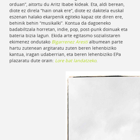
orduan”, aitortu du Aritz Ibabe kideak. Eta, aldi berean,
diote ez direla “hain onak ere”, diote ez dakitela euskal
eszenan halako ekarpenik egiteko kapaz ote diren ere,
behinik behin “musikalki”. Kontua da dagoeneko
badabiltzala horretan, indie, pop, post-punk doinuak eta
bateria bizia lagun. Ekida arte egitasmo sozialistaren
ekimenez ondutako
Bigarrenez Aresti
albumean parte
hartu zutenean argitaratu zuten beren lehenbiziko
kantua, iragan udaberrian, eta beren lehenbiziko EPa
plazaratu dute orain:
Lore bat landatzeko
.