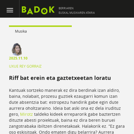
BERRIAREN
EUSKAL MUSIKAREN ATARIA
Musika
2025.11.10
UXUE REY GORRAIZ
Riff bat erein eta gaztetxeetan loratu
Kantuak sortzeko manerak ez dira berdinak izan aldiro,
baina, nolabait, prozesu guztiek ezaugarri komun izan
dute absentzia bat: estropezu handirik gabe egin dute
aurrera oholtzaraino. Ideia bat aski ona ez dela irudituz
gero,
Mirotz
taldeko kideek erreparorik gabe baztertzen
dituzte abesti proiektuak, baina ez dira beren buruei
zangotrabaka ibiltzen direnetakoak. Halakorik ez. “Ez gara
oso eskisitoak. Ondo ematen digu belarrira? Aurrera