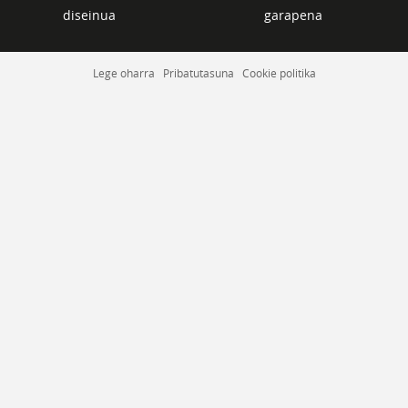
diseinua
garapena
Lege oharra
Pribatutasuna
Cookie politika