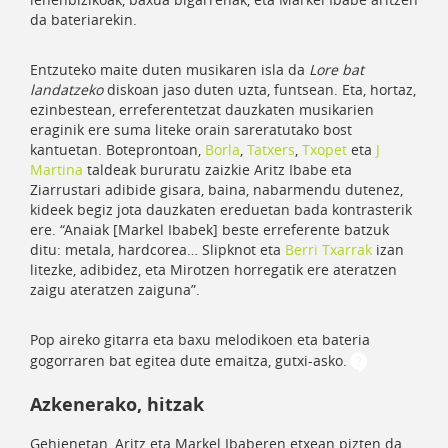
da bateriarekin.
Entzuteko maite duten musikaren isla da
Lore bat
landatzeko
diskoan jaso duten uzta, funtsean. Eta, hortaz,
ezinbestean, erreferentetzat dauzkaten musikarien
eraginik ere suma liteke orain sareratutako bost
kantuetan. Boteprontoan,
Borla
,
Tatxers
,
Txopet
eta
J
Martina
taldeak bururatu zaizkie Aritz Ibabe eta
Ziarrustari adibide gisara, baina, nabarmendu dutenez,
kideek begiz jota dauzkaten ereduetan bada kontrasterik
ere. “Anaiak [Markel Ibabek] beste erreferente batzuk
ditu: metala, hardcorea… Slipknot eta
Berri Txarrak
izan
litezke, adibidez, eta Mirotzen horregatik ere ateratzen
zaigu ateratzen zaiguna”.
Pop aireko gitarra eta baxu melodikoen eta bateria
gogorraren bat egitea dute emaitza, gutxi-asko.
Azkenerako, hitzak
Gehienetan, Aritz eta Markel Ibaberen etxean pizten da