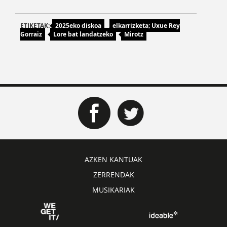
ETIKETAK:
2025eko diskoa
elkarrizketa; Uxue Rey
Gorraiz
Lore bat landatzeko
Mirotz
AZKEN KANTUAK
ZERRENDAK
MUSIKARIAK