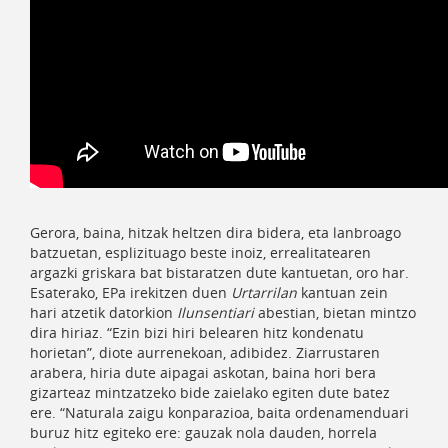
Gerora, baina, hitzak heltzen dira bidera, eta lanbroago
batzuetan, esplizituago beste inoiz, errealitatearen
argazki griskara bat bistaratzen dute kantuetan, oro har.
Esaterako, EPa irekitzen duen
Urtarrilan
kantuan zein
hari atzetik datorkion
Ilunsentiari
abestian, bietan mintzo
dira hiriaz. “Ezin bizi hiri belearen hitz kondenatu
horietan”, diote aurrenekoan, adibidez. Ziarrustaren
arabera, hiria dute aipagai askotan, baina hori bera
gizarteaz mintzatzeko bide zaielako egiten dute batez
ere. “Naturala zaigu konparazioa, baita ordenamenduari
buruz hitz egiteko ere: gauzak nola dauden, horrela