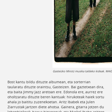
Gasteizko Mirotz musika taldeko kideak. MA
Bost kantu bildu dituzte albumean, eta sorterrian
taularatu dituzte oraintsu, Gasteizen. Bai gaztetxean dira,
eta baita Jimmy Jazz aretoan ere. Edonola ere, aurrez ere
oholtzaratu dituzte beren kantuak: hirukoteak haiek sortu
ahala jo baititu zuzenekoetan. Aritz Ibabek eta Julen
Ziarrustak jartzen diete ahotsa. Gainera, gitarra jotzen du
lehenbizikoak, baxua bigarrenak, eta Markel Ibabe aritzen