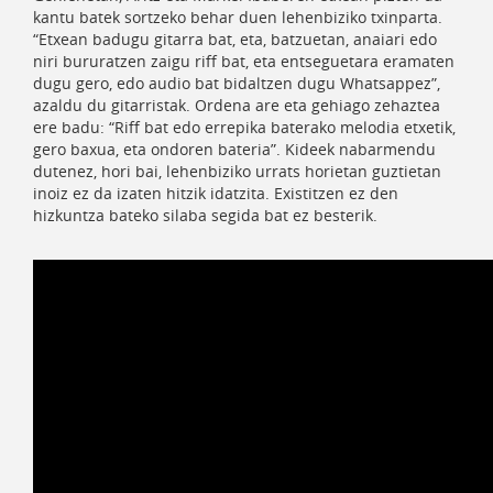
kantu batek sortzeko behar duen lehenbiziko txinparta.
“Etxean badugu gitarra bat, eta, batzuetan, anaiari edo
niri bururatzen zaigu riff bat, eta entseguetara eramaten
dugu gero, edo audio bat bidaltzen dugu Whatsappez”,
azaldu du gitarristak. Ordena are eta gehiago zehaztea
ere badu: “Riff bat edo errepika baterako melodia etxetik,
gero baxua, eta ondoren bateria”. Kideek nabarmendu
dutenez, hori bai, lehenbiziko urrats horietan guztietan
inoiz ez da izaten hitzik idatzita. Existitzen ez den
hizkuntza bateko silaba segida bat ez besterik.