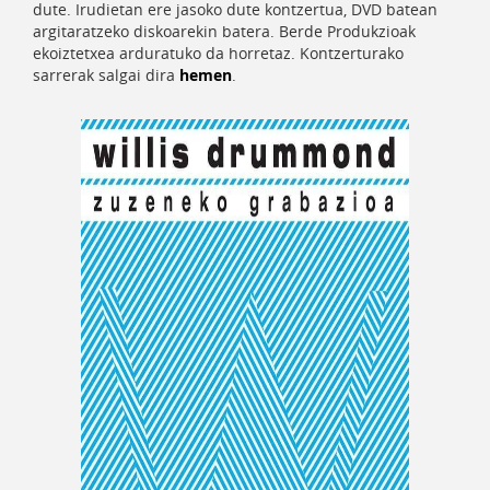
dute. Irudietan ere jasoko dute kontzertua, DVD batean
argitaratzeko diskoarekin batera. Berde Produkzioak
ekoiztetxea arduratuko da horretaz. Kontzerturako
sarrerak salgai dira
hemen
.