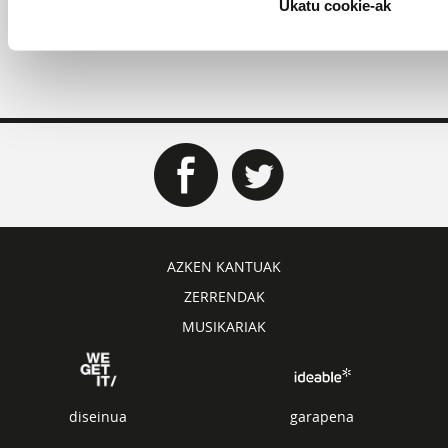
Baleztena
Jurgi Ekiza
Kontzertuak
Willis
Ukatu cookie-ak
Drummond
Xan Bidegain
AZKEN KANTUAK
ZERRENDAK
MUSIKARIAK
diseinua
garapena