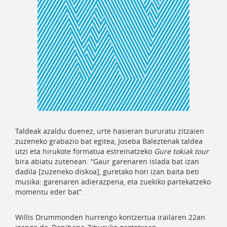
Taldeak azaldu duenez, urte hasieran bururatu zitzaien
zuzeneko grabazio bat egitea, Joseba Baleztenak taldea
utzi eta hirukote formatua estreinatzeko
Gure
tokiak
tour
bira abiatu zutenean. “Gaur garenaren islada bat izan
dadila [zuzeneko diskoa], guretako hori izan baita beti
musika: garenaren adierazpena, eta zuekiko partekatzeko
momentu eder bat”.
Willis Drummonden hurrengo kontzertua irailaren 22an