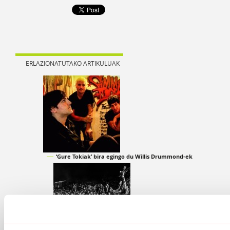
ERLAZIONATUTAKO ARTIKULUAK
‘Gure Tokiak’ bira egingo du Willis Drummond-ek