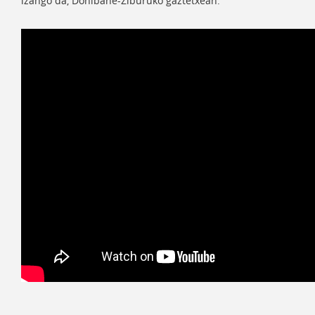
izango da, Donibane-Ziburuko gaztetxean.