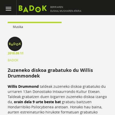
BERRIAREN
EUSKAL MUSIKAREN ATARIA
Musika
2018.09.11
BADOK
Zuzeneko diskoa grabatuko du Willis
Drummondek
Willis Drummond
taldeak zuzeneko diskoa grabatuko du
urriaren 13an Donostiako Intxaurrondo Kultur Etxean.
Taldeak grabatzen duen bigarren zuzeneko diskoa izango
da,
orain dela 9 urte beste bat
grabatu baitzuen
Hondarribiko Psilocybenea aretoan. Honako hau baina,
aurten estreinaturiko hirukote formatuan grabatuko