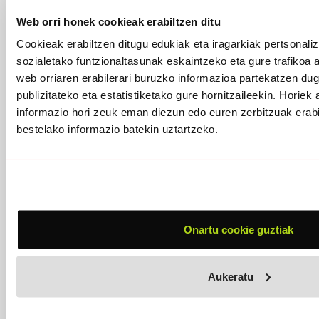
Willis Drummond, fotogramaz fotograma
Web orri honek cookieak erabiltzen ditu
Cookieak erabiltzen ditugu edukiak eta iragarkiak pertsonaliz
sozialetako funtzionaltasunak eskaintzeko eta gure trafikoa 
web orriaren erabilerari buruzko informazioa partekatzen dug
publizitateko eta estatistiketako gure hornitzaileekin. Horiek
informazio hori zeuk eman diezun edo euren zerbitzuak erabi
bestelako informazio batekin uztartzeko.
«Musikari hauekin edozein estilo egin ahal dut»
Onartu cookie guztiak
“Nahi nuke estilo aniztasuna izatea nire estilo propioa”
Aukeratu
ETIKETAK:
Berde Produkzioak
Felix Buff
Joseba