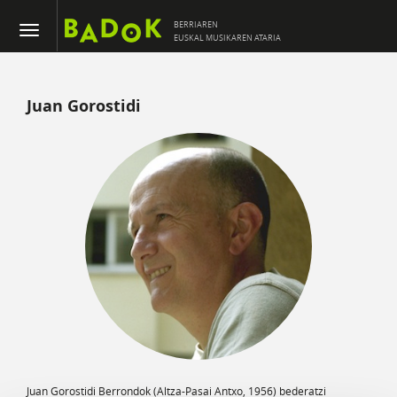
BERRIAREN
EUSKAL MUSIKAREN ATARIA
Juan Gorostidi
Juan Gorostidi Berrondok (Altza-Pasai Antxo, 1956) bederatzi