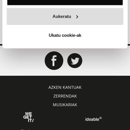
‘Gerezien Denbora’
Txoria txori
Aukeratu
Ukatu cookie-ak
AZKEN KANTUAK
ZERRENDAK
MUSIKARIAK