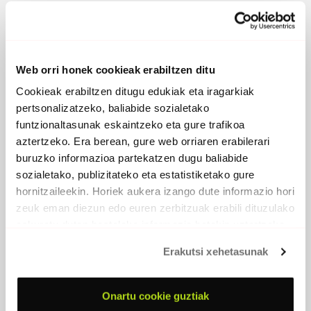
ARTIKULUAK
“‘Kaña’ kontzeptua aurrekoetan baino presenteago izan dugu”
Web orri honek cookieak erabiltzen ditu
“Gure kantuak nahiko nostalgikoak, surrealistak eta onirikoak
Cookieak erabiltzen ditugu edukiak eta iragarkiak
dira orokorrean”
pertsonalizatzeko, baliabide sozialetako
“Deseraikitzea izan da helburua, orube bat bilatu eta berriro
funtzionaltasunak eskaintzeko eta gure trafikoa
hastea”
aztertzeko. Era berean, gure web orriaren erabilerari
“Denoi gustatzen zaigu gauzak zainduta eta kalitatez egitea”
buruzko informazioa partekatzen dugu baliabide
sozialetako, publizitateko eta estatistiketako gure
“Esentziara iristeko gaitasuna batzuetan galdu egiten dugu”
hornitzaileekin. Horiek aukera izango dute informazio hori
zeuk eman diezun edo euren zerbitzuak erabili dituzulako
Musika eta “bazterrak nahastea” (Kanterriko kronikak II)
eskuratu duten bestelako informazio batekin uztartzeko.
“Kontsumo luzeko musika egiten dugu”
Erakutsi xehetasunak
“Barnerako eta kanporako kanten arteko oreka bat dago
diskoan”
Onartu cookie guztiak
“Ez dago itxaropena beste biderik”