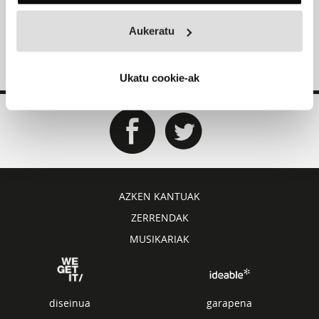
“Kantu bakoitzari behar zuen espazioa eman diogu”
Aukeratu
Ukatu cookie-ak
AZKEN KANTUAK
ZERRENDAK
MUSIKARIAK
diseinua
garapena