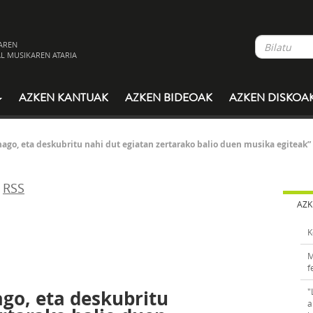
AREN
L MUSIKAREN ATARIA
AZKEN KANTUAK
AZKEN BIDEOAK
AZKEN DISKOA
nago, eta deskubritu nahi dut egiatan zertarako balio duen musika egiteak”
RSS
AZK
K
M
f
ago, eta deskubritu
"
a