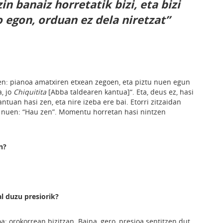
zin banaiz horretatik bizi, eta bizi
o egon, orduan ez dela niretzat”
n: pianoa amatxiren etxean zegoen, eta piztu nuen egun
a, jo
Chiquitita
[Abba taldearen kantua]“. Eta, deus ez, hasi
antuan hasi zen, eta nire izeba ere bai. Etorri zitzaidan
n nuen: “Hau zen”. Momentu horretan hasi nintzen
n?
al duzu presiorik?
a; orokorrean bizitzan. Baina, gero, presioa sentitzen dut