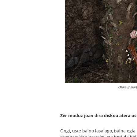
Olaia Inzia
Zer moduz joan dira diskoa atera o
Ongi, uste baino lasaiago, baina egia
eszenatokian hasteko, eta hori da be