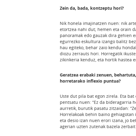
Zein da, bada, kontzeptu hori?
Nik honela imajinatzen nuen: nik arte
etortzea nahi dut; hemen eta orain d
panoramak edo gauzak dira gehien err
egurrezko eskultura izango balitz bez
hau egiteko, behar zaio kendu honda
diozu zerrauts hori. Horregatik ikust
zikinkeria kenduz, eta hortik hastea e
Geratzea erabaki zenuen, behartuta, 
horretarako inflexio puntua?
Uste dut pila bat egon zirela. Eta ba
pentsatu nuen: “Ez da bideragarria 
aurretik, burutik pasatu zitzaidan: 
Horrelakoak behin baino gehiagotan iz
eta desio izan nuen erori izana, jo be
agerian uzten zutenak bazela zerbait