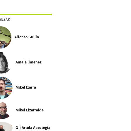
GILEAK
Alfonso Guillo
Amaia Jimenez
Mikel Izarra
Mikel Lizarralde
Oli Artola Apeztegia