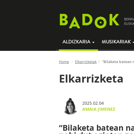
BERRI
EUSKA
ALDIZKARIA
MUSIKARIAK
Home
Elkarrizketak
“Bilaketa batean 
Elkarrizketa
2025.02.04
AMAIA JIMENEZ
“Bilaketa batean n