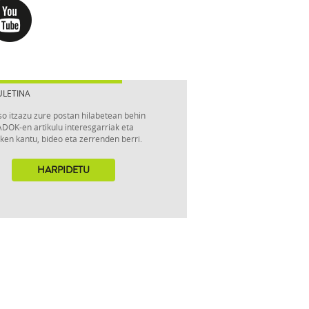
ULETINA
so itzazu zure postan hilabetean behin
DOK-en artikulu interesgarriak eta
ken kantu, bideo eta zerrenden berri.
HARPIDETU