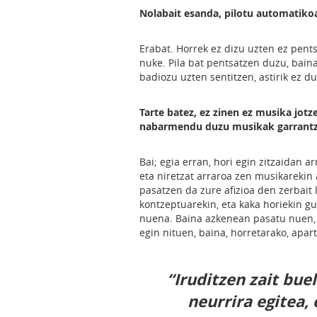
Nolabait esanda, pilotu automatikoa 
Erabat. Horrek ez dizu uzten ez pents
nuke. Pila bat pentsatzen duzu, baina
badiozu uzten sentitzen, astirik ez du
Tarte batez, ez zinen ez musika jotz
nabarmendu duzu musikak garrantzi
Bai; egia erran, hori egin zitzaidan 
eta niretzat arraroa zen musikarekin a
pasatzen da zure afizioa den zerbait 
kontzeptuarekin, eta kaka horiekin g
nuena. Baina azkenean pasatu nuen, 
egin nituen, baina, horretarako, apar
“Iruditzen zait bue
neurrira egitea,