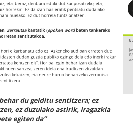
iz, eta, beraz, denbora eduki dut konposatzeko, eta,
iz horrekin. Ez da izan hasieratik pentsatu dudalako
nahi nuelako. Ez dut horrela funtzionatzen.
zen,
Zerrautsa
kantatik (
spoken word
baten tankerako
horretan sentitutakoa.
B
Ja
n hori elkarbanatu edo ez. Azkeneko audioan erraten dut:
BA
 idazten dudan guztia publiko egingo dela edo inork irakur
az
ertatea kentzen dit”. Hor bai egin behar izan dudala
baki nuen sartzea, zeren ideia ona iruditzen zitzaidan
tzulea kokatzen, eta neure burua behartzeko zerrautsa
smititzera.
behar du gelditu sentitzera; ez
zen, ez duzulako astirik, iragazkia
ete egiten da”