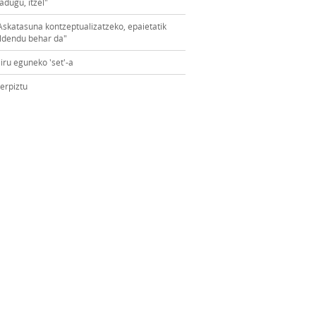
adugu, itzel"
Askatasuna kontzeptualizatzeko, epaietatik
ldendu behar da"
iru eguneko 'set'-a
erpiztu