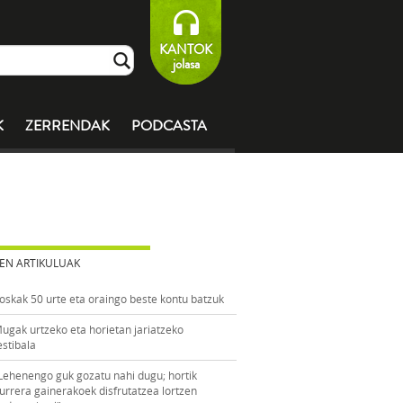
KANTOK
jolasa
K
ZERRENDAK
PODCASTA
EN ARTIKULUAK
oskak 50 urte eta oraingo beste kontu batzuk
ugak urtzeko eta horietan jariatzeko
estibala
Lehenengo guk gozatu nahi dugu; hortik
urrera gainerakoek disfrutatzea lortzen