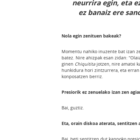
neurrira egin, eta e
ez banaiz ere san
Nola egin zenituen bakeak?
Momentu nahiko inuzente bat izan ze
batez. Nire ahizpak esan zidan: “Olai
ginen
Chiquitita
jotzen, nire amatxi k
hunkidura hori zintzurrera, eta erra
konposatzen berriz.
Presiorik ez zenuelako izan zen agia
Bai, guztiz.
Eta, orain diskoa aterata, sentitzen 
Bai, beti sentitzen dut kanpoko presio