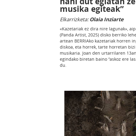
nahi dut egiatan z
musika egiteak”
Elkarrizketa:
Olaia Inziarte
«Kazetariak ez dira nire lagunak», ai
(Panda Artist, 2025) disko berriko leh
artean BERRIAko kazetariak horren in
diskoa, eta horrek, tarte horretan biz
musikaria. Joan den urtarrilaren 13an
egindako biretan baino “askoz ere la
du.