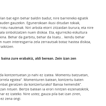
lan bat egin behar baldin badut, nire barreneko egiatik
auden gauzekin. Egunerokoan ikusi ditudan tokiak,
otu nautenak. Niri arbola etorri zitzaidan burura, eta nire
ala sinbolizatzen nuen diskoa. Eta, egurrezko eskultura
kina. Behar da garbitu, behar da lisatu… kendu behar
en nuen interesgarria zela zerrautsak botaz hastea diskoa,
raikitzen.
baina zure erabakiz, aldi berean. Zein izan zen
t da kontzertuetan jo nahi ez izatea. Momentu batzuetan,
horrela egotea”. Momenturen batean, kontzertu baten
“Zenbat geratzen da kontzerturako? Banoa hemendik”.
an nituen. Bertze batean ia erori nintzen eszenatokitik,
har ez izateko. Nire ustez, gauza pila bat izan ziren,
 ez zena ongi.