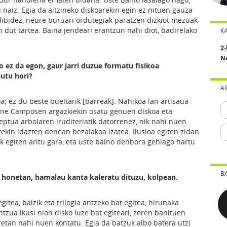
 naiz. Egia da aitzineko diskoarekin egin ez nituen gauza
adibidez, neure buruari ordutegiak paratzen dizkiot mezuak
 dut tartea. Baina jendeari erantzun nahi diot, badirelako
K
2-
N
 ez da egon, gaur jarri duzue formatu fisikoa
autu hori?
A
oa; ez du beste bueltarik [barreak]. Nahikoa lan artisaua
ne Camposen argazkiekin osatu genuen diskoa eta
eptua arbolaren iruditeriatik datorrenez, nik nahi nuen
tekin idazten denean bezalakoa izatea. Ilusioa egiten zidan
k egiten aritu gara, eta uste baino denbora gehiago hartu
B
i honetan, hamalau kanta kaleratu dituzu, kolpean.
gitea, baizik eta trilogia antzeko bat egitea, hirunaka
tzua ikusi nion disko luze bat egiteari, zeren banituen
etan nahi nuen kontatu. Egia da batzuk albo batera utzi