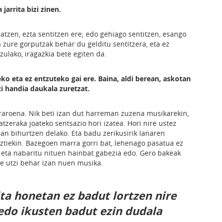
jarrita bizi zinen.
atzen, ezta sentitzen ere; edo gehiago sentitzen, esango
 zure gorputzak behar du gelditu sentitzera, eta ez
zulako, iragazkia bete egiten da.
eko eta ez entzuteko gai ere. Baina, aldi berean, askotan
 handia daukala zuretzat.
arraroena. Nik beti izan dut harreman zuzena musikarekin,
tzeraka joateko sentsazio hori izatea. Hori nire ustez
lan bihurtzen delako. Eta badu zerikusirik lanaren
uztiekin. Bazegoen marra gorri bat, lehenago pasatua ez
eta nabaritu nituen hainbat gabezia edo. Gero bakeak
te utzi behar izan nuen musika.
lta honetan ez badut lortzen nire
 edo ikusten badut ezin dudala