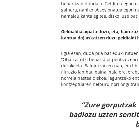
behar izan ditudala. Gelditua egon na
gainera, nahiko obsesionatua egon na
hamalau kanta egitea, disko luze bat 
Geldialdia aipatu duzu, eta, hain zu
kantua da) askatzen duzu geldialdi 
Egia esan, duda pila bat eduki nitue
“Oharra: utzi behar diot pentsatzeari
dezakeela. Baldintzatzen nau, eta lib
filtrazio lan bat, baina, hala ere, era
horrela hastea diskoa, laguntzeko en
kontzeptuaren helburu hori ongi tran
“Zure gorputzak 
badiozu uzten sentit
b