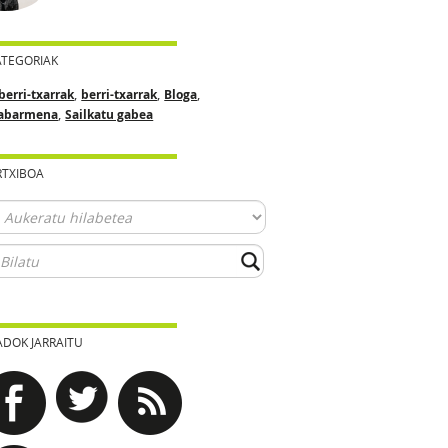
ATEGORIAK
,
,
,
berri-txarrak
berri-txarrak
Bloga
,
abarmena
Sailkatu gabea
RTXIBOA
ADOK JARRAITU