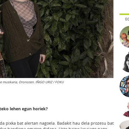
E
rte musikaria, Oronozen. IÑIGO URIZ / FOKU
steko lehen egun horiek?
 da pixka bat alertan nagoela. Badakit hau dela prozesu bat
ldur handiena ematen didana. Uste baino lasaiago nago,