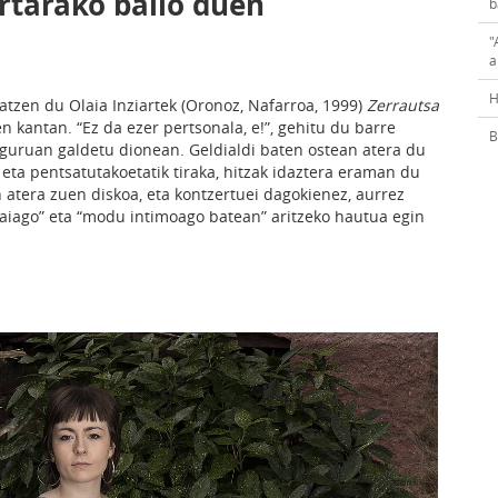
ertarako balio duen
b
"
a
H
patzen du Olaia Inziartek (Oronoz, Nafarroa, 1999)
Zerrautsa
en kantan. “Ez da ezer pertsonala, e!”, gehitu du barre
B
guruan galdetu dionean. Geldialdi baten ostean atera du
i eta pentsatutakoetatik tiraka, hitzak idaztera eraman du
 atera zuen diskoa, eta kontzertuei dagokienez, aurrez
saiago” eta “modu intimoago batean” aritzeko hautua egin