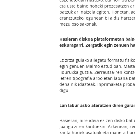
eta uste baino hobeki prozesatzen ari
batzuk ari naizela egiten. Honetan, 
erantzuteko; egunean bi aldiz hartzen
mezu oso sakonak.
Hasieran diskoa plataformetan baino
eskuragarri. Zergatik egin zenuen h
Ez zitzaigulako ailegatu formatu fisik
egin genuen Malmo estudioan. Maita
liburuxka guztia.
Z
errautsa-ren kontz
letren tipografia arboletan labana ba
dena nik idazteak. Inprimaketa proba
digu.
Lan labur asko ateratzen diren gara
Hasieran, nire ideia ez zen disko bat e
joango ziren kantuekin. Azkenean, zen
kanta horiek osatuak eta manera horr