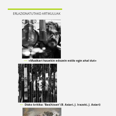
ERLAZIONATUTAKO ARTIKULUAK
«Musikari hauekin edozein estilo egin ahal dut»
Disko kritika: ‘Bas(h)oan’ (B. Axiari, J. Irazoki, J. Axiari)