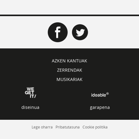
AZKEN KANTUAK
ZERRENDAK
MUSIKARIAK
diseinua
garapena
Lege oharra
Pribatutasuna
Cookie politika