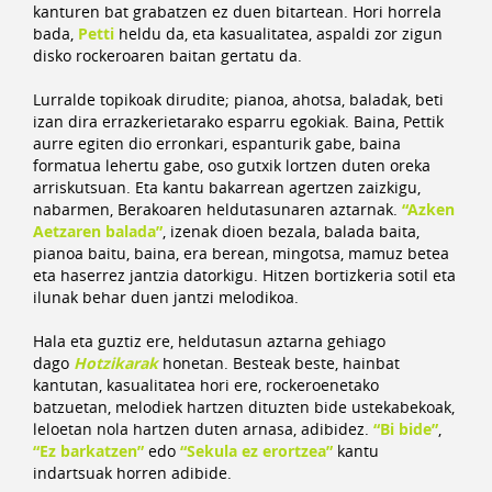
kanturen bat grabatzen ez duen bitartean. Hori horrela
bada,
Petti
heldu da, eta kasualitatea, aspaldi zor zigun
disko rockeroaren baitan gertatu da.
Lurralde topikoak dirudite; pianoa, ahotsa, baladak, beti
izan dira errazkerietarako esparru egokiak. Baina, Pettik
aurre egiten dio erronkari, espanturik gabe, baina
formatua lehertu gabe, oso gutxik lortzen duten oreka
arriskutsuan. Eta kantu bakarrean agertzen zaizkigu,
nabarmen, Berakoaren heldutasunaren aztarnak.
“
Azken
Aetzaren balada”
, izenak dioen bezala, balada baita,
pianoa baitu, baina, era berean, mingotsa, mamuz betea
eta haserrez jantzia datorkigu. Hitzen bortizkeria sotil eta
ilunak behar duen jantzi melodikoa.
Hala eta guztiz ere, heldutasun aztarna gehiago
dago
Hotzikarak
honetan. Besteak beste, hainbat
kantutan, kasualitatea hori ere, rockeroenetako
batzuetan, melodiek hartzen dituzten bide ustekabekoak,
leloetan nola hartzen duten arnasa, adibidez.
“
Bi bide”
,
“
Ez barkatzen”
edo
“
Sekula ez erortzea”
kantu
indartsuak horren adibide.