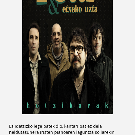
Ez idatzizko lege batek dio, kantari bat ez dela
heldutasunera iristen pianoaren laguntza soilarekin