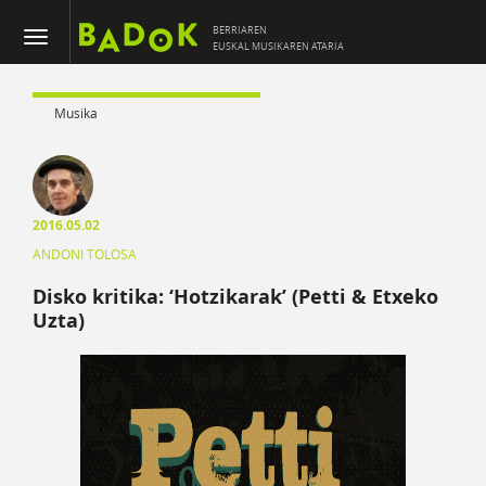
BERRIAREN
EUSKAL MUSIKAREN ATARIA
Musika
2016.05.02
ANDONI TOLOSA
Disko kritika: ‘Hotzikarak’ (Petti & Etxeko
Uzta)