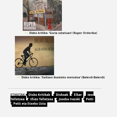
Disko kritika: ‘Guria ostatuan’ (Ruper Ordorika)
Disko kritika: ‘Galtzen ikasteko metodoa’ (Balerdi Balerdi)
ETIKETAK:
Disko Kritikak
Diskoak
Elkar
Igor
Telletxea
Iñigo Telletxea
Joseba Irazoki
Petti
Petti eta Etxeko Uzta