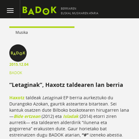
BERRIAREN
EUSKAL MUSIKAREN ATARIA
Musika
2015.12.04
BADOK
“Letaginak”, Haxotz taldearen lan berria
Haxotz
taldeak
Letaginak
EP berria aurkeztuko du
Durangoko Azokan, gaurtik asteartera bitartean. Sei
kantuk osatzen dute Bilboko boskotearen hirugarren lana
—
Bide ertzean
(2012) eta
Isladak
(2014) etorri ziren
aurretik— eta taldearen alderdirik “ilunena eta
gogorrena” erakusten dute. Gaur horietako bat
estreinatzen dugu BADOK atarian,
“#”
izeneko abestia.