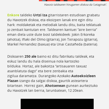
Haxotz taldearen hirugarren diskoa da ‘Letaginak’.
Enkore
taldeko
Urtzi Iza
gitarristaren estudioan grabatu
du Haxotzek diskoa, eta ekoizpen lanak ere egin ditu
hark: moldaketak eta melodiak landu ditu, baita teklatuak
jo zenbait kantutan ere. Taldearen kantuei “aire berria”
eman diela uste dute bost taldekideek: Jokin Erkoreka
(ahotsa), Iñaki del Olmo (gitarra), Jon Txirapozu (gitarra),
Markel Fernandez (baxua) eta Unai Castañeda (bateria).
Diskoaren
250 ale
baino ez ditu fabrikatu taldeak, eta
eskuz landu du hala diseinua nola kartoizko
bildukia. Hortaz, ale bakoitza “artisauaren taxuaz
asanblatuta dago” eta bere zenbakia eta
zigilua daramatza. Durangoko Azokako
Autoekoizleen
Plazan
izango da salgai diskoa, gaurtik asteartera
bitartean. Horrez gain,
Ahotsenean
gunean aurkeztuko
du Haxotzek lan berria, larunbatean, 12:20ean.