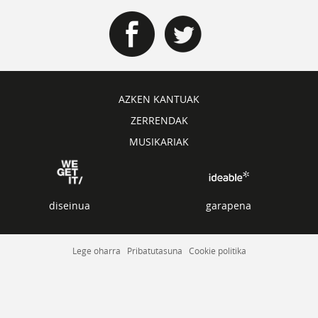
AZKEN KANTUAK
ZERRENDAK
MUSIKARIAK
diseinua
garapena
Lege oharra
Pribatutasuna
Cookie politika