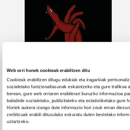
Web orri honek cookieak erabiltzen ditu
Cookieak erabiltzen ditugu edukiak eta iragarkiak pertsonaliz
sozialetako funtzionaltasunak eskaintzeko eta gure trafikoa 
berean, gure web orriaren erabilerari buruzko informazioa p
baliabide sozialetako, publizitateko eta estatistiketako gure h
Horiek aukera izango dute informazio hori zeuk eman diezun
Iñaki del Olmo taldekideak egin du azalaren diseinua.
zerbitzuak erabili dituzulako eskuratu duten bestelako inform
uztartzeko.