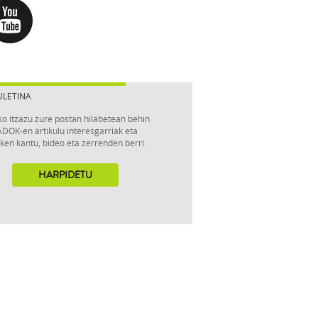
ULETINA
so itzazu zure postan hilabetean behin
DOK-en artikulu interesgarriak eta
ken kantu, bideo eta zerrenden berri.
HARPIDETU