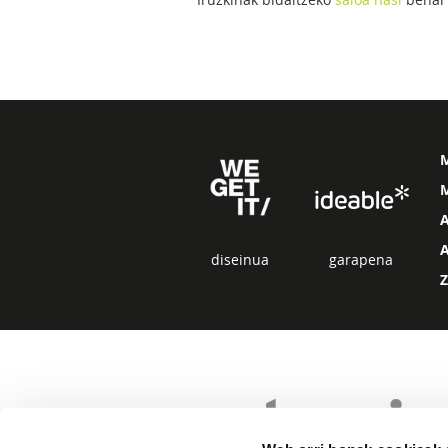
M
diseinua
garapena