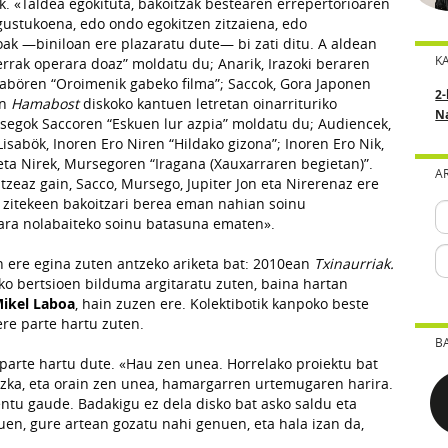
k. «Taldea egokituta, bakoitzak bestearen errepertorioaren
gustukoena, edo ondo egokitzen zitzaiena, edo
oak —biniloan ere plazaratu dute— bi zati ditu. A aldean
K
rrak operara doaz”
moldatu du; Anarik, Irazoki beraren
sabören “
Oroimenik gabeko filma”
; Saccok, Gora Japonen
2-
en
Hamabos
t
diskoko kantuen letretan oinarrituriko
N
rsegok Saccoren “
Eskuen lur azpia”
moldatu du; Audiencek,
 Lisabök, Inoren Ero Niren “
Hildako gizona”
; Inoren Ero Nik,
ta Nirek, Mursegoren “
Iragana (Xauxarraren begietan)”
.
A
zeaz gain, Sacco, Mursego, Jupiter Jon eta Nirerenaz ere
 zitekeen bakoitzari berea eman nahian soinu
 gara nolabaiteko soinu batasuna ematen».
n ere egina zuten antzeko ariketa bat: 2010ean
Txinaurriak.
o bertsioen bilduma argitaratu zuten, baina hartan
ikel Laboa
, hain zuzen ere. Kolektibotik kanpoko beste
ere parte hartu zuten.
B
 parte hartu dute. «Hau zen unea. Horrelako proiektu bat
uzka, eta orain zen unea, hamargarren urtemugaren harira.
entu gaude. Badakigu ez dela disko bat asko saldu eta
en, gure artean gozatu nahi genuen, eta hala izan da,