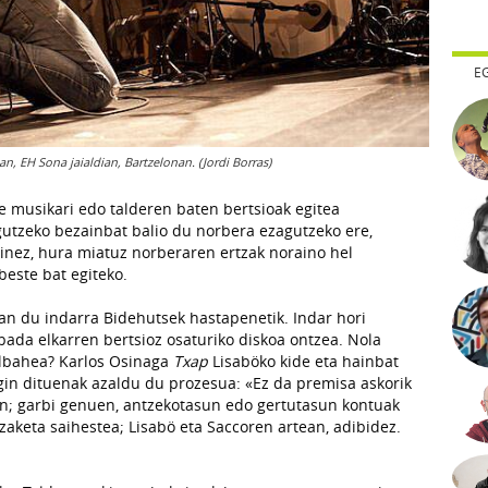
E
an, EH Sona jaialdian, Bartzelonan. (Jordi Borras)
te musikari edo talderen baten bertsioak egitea
gutzeko bezainbat balio du norbera ezagutzeko ere,
nez, hura miatuz norberaren ertzak noraino hel
beste bat egiteko.
an du indarra Bidehutsek hastapenetik. Indar hori
ada elkarren bertsioz osaturiko diskoa ontzea. Nola
albahea? Karlos Osinaga
Txap
Lisaböko kide eta hainbat
gin dituenak azaldu du prozesua: «Ez da premisa askorik
ran; garbi genuen, antzekotasun edo gertutasun kontuak
zaketa saihestea; Lisabö eta Saccoren artean, adibidez.