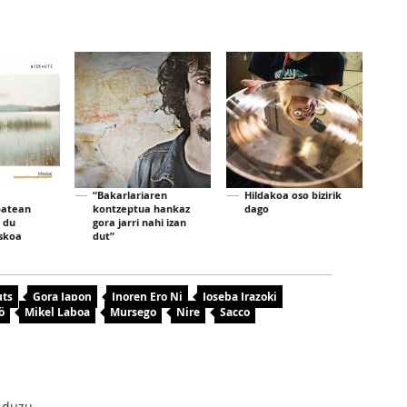
“Bakarlariaren
Hildakoa oso bizirik
batean
kontzeptua hankaz
dago
 du
gora jarri nahi izan
iskoa
dut”
uts
Gora Japon
Inoren Ero Ni
Joseba Irazoki
ö
Mikel Laboa
Mursego
Nire
Sacco
 duzu.