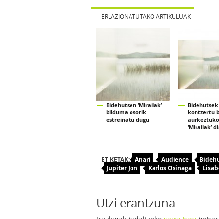
ERLAZIONATUTAKO ARTIKULUAK
Bidehutsen ‘Mirailak’
Bidehutsek
bilduma osorik
kontzertu 
estreinatu dugu
aurkeztuko
‘Mirailak’ d
ETIKETAK:
Anari
Audience
Bideh
Jupiter Jon
Karlos Osinaga
Lisab
Utzi erantzuna
Iruzkinak bidaltzeko
saioa hasi
behar