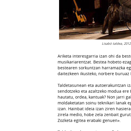
Lisabö taldea, 2012
Ariketa interesgarria izan ohi da bes
musikariarentzat. Bestea hobeto eza
bestearen sorkuntzan harramazka egi
daitezkeen ikusteko, norbere buruaz 
Taldetasunean eta autoerakuntzan iz
sendotzeko eta azaltzeko modua ere b
hautatu, ordea, kantuak? Non jarri g
moldaketatan soinu teknikari lanak e
izan. Hainbat ideia izan ziren hasie
zirela medio, hobe zela zenbait gurut
Zozketa egitea erabaki genuen».