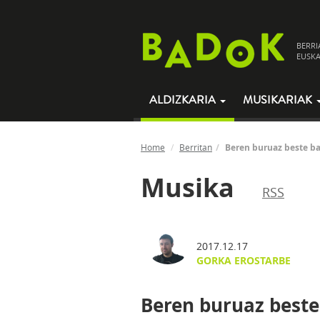
BERRI
EUSKA
ALDIZKARIA
MUSIKARIAK
Home
Berritan
Beren buruaz beste ba
Musika
RSS
2017.12.17
GORKA EROSTARBE
Beren buruaz beste