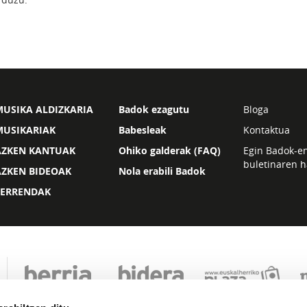
USIKA ALDIZKARIA
Badok ezagutu
Bloga
MUSIKARIAK
Babesleak
Kontaktua
AZKEN KANTUAK
Ohiko galderak (FAQ)
Egin Badok-e
buletinaren h
AZKEN BIDEOAK
Nola erabili Badok
ZERRENDAK