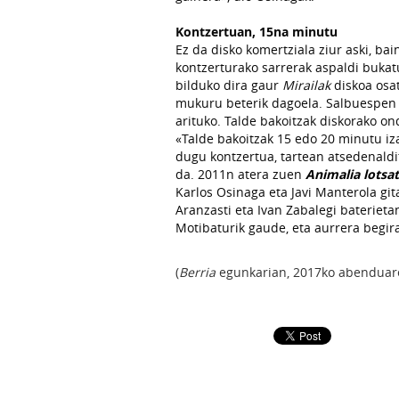
Kontzertuan, 15na minutu
Ez da disko komertziala ziur aski, ba
kontzerturako sarrerak aspaldi bukatu
bilduko dira gaur
Mirailak
diskoa osat
mukuru beterik dagoela. Salbuespen 
arituko. Talde bakoitzak diskorako on
«Talde bakoitzak 15 edo 20 minutu iza
dugu kontzertua, tartean atsedenaldi
da. 2011n atera zuen
Animalia lotsa
Karlos Osinaga eta Javi Manterola gi
Aranzasti eta Ivan Zabalegi baterietan
Motibaturik gaude, eta aurrera begi
(
Berria
egunkarian, 2017ko abenduaren