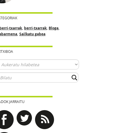
ATEGORIAK
,
,
,
berri-txarrak
berri-txarrak
Bloga
,
abarmena
Sailkatu gabea
RTXIBOA
ADOK JARRAITU