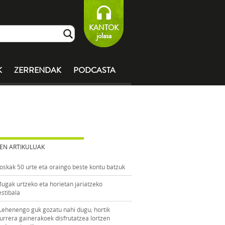
KANTOK
jolasa
K
ZERRENDAK
PODCASTA
EN ARTIKULUAK
oskak 50 urte eta oraingo beste kontu batzuk
ugak urtzeko eta horietan jariatzeko
estibala
Lehenengo guk gozatu nahi dugu; hortik
urrera gainerakoek disfrutatzea lortzen