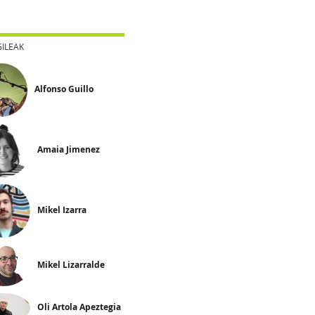
GILEAK
Alfonso Guillo
Amaia Jimenez
Mikel Izarra
Mikel Lizarralde
Oli Artola Apeztegia