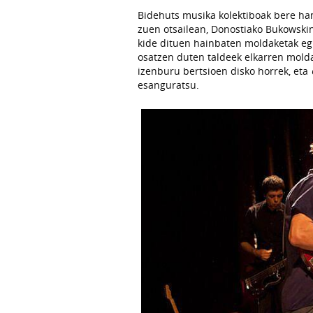
Bidehuts musika kolektiboak bere ha
zuen otsailean, Donostiako Bukowskin
kide dituen hainbaten moldaketak egi
osatzen duten taldeek elkarren mold
izenburu bertsioen disko horrek, eta
esanguratsu.