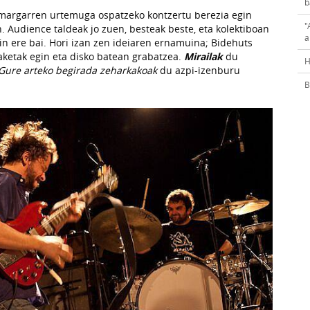
b
margarren urtemuga ospatzeko kontzertu berezia egin
"
. Audience taldeak jo zuen, besteak beste, eta kolektiboan
a
n ere bai. Hori izan zen ideiaren ernamuina; Bidehuts
aketak egin eta disko batean grabatzea.
Mirailak
du
H
Gure arteko begirada zeharkakoak
du azpi-izenburu
B