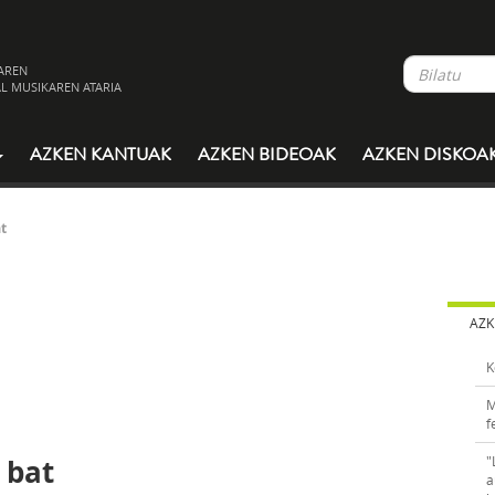
AREN
L MUSIKAREN ATARIA
AZKEN KANTUAK
AZKEN BIDEOAK
AZKEN DISKOA
t
AZK
K
M
f
 bat
"
a