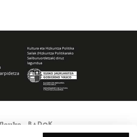
Kultura eta Hizkuntza Politika
Sailak (Hizkuntza Politikarako
Sailburuordetzak) diruz
lagundua
n
arpidetza