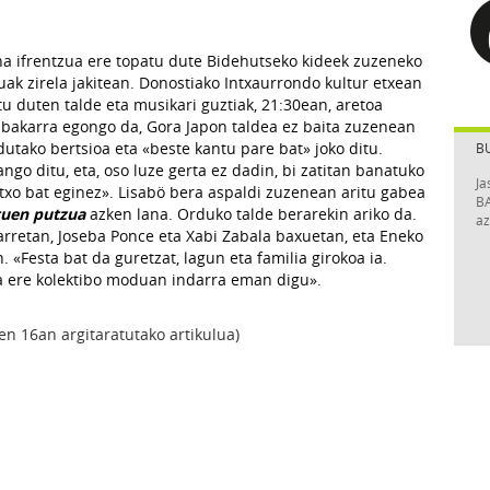
ina ifrentzua ere topatu dute Bidehutseko kideek zuzeneko
ak zirela jakitean. Donostiako Intxaurrondo kultur etxean
u duten talde eta musikari guztiak, 21:30ean, aretoa
bakarra egongo da, Gora Japon taldea ez baita zuzenean
dutako bertsioa eta «beste kantu pare bat» joko ditu.
B
ngo ditu, eta, oso luze gerta ez dadin, bi zatitan banatuko
Ja
txo bat eginez». Lisabö bera aspaldi zuzenean aritu gabea
BA
tuen putzua
azken lana. Orduko talde berarekin ariko da.
az
tarretan, Joseba Ponce eta Xabi Zabala baxuetan, eta Eneko
. «Festa bat da guretzat, lagun eta familia girokoa ia.
ra ere kolektibo moduan indarra eman digu».
 16an argitaratutako artikulua)