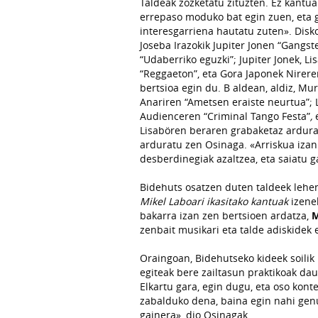
Taldeak zozketatu zituzten. Ez kantua
errepaso moduko bat egin zuen, eta 
interesgarriena hautatu zuten». Disk
Joseba Irazokik Jupiter Jonen “
Gangste
“
Udaberriko eguzki”
; Jupiter Jonek, Li
“
Reggaeton”
, eta Gora Japonek Nirer
bertsioa egin du. B aldean, aldiz, Mu
Anariren “
Ametsen eraiste neurtua”
;
Audienceren “
Criminal Tango Festa”
,
e
Lisabören beraren grabaketaz ardurat
arduratu zen Osinaga. «Arriskua izan
desberdinegiak azaltzea, eta saiatu
Bidehuts osatzen duten taldeek lehe
Mikel Laboari ikasitako kantuak
izenek
bakarra izan zen bertsioen ardatza,
M
zenbait musikari eta talde adiskidek 
Oraingoan, Bidehutseko kideek soilik
egiteak bere zailtasun praktikoak da
Elkartu gara, egin dugu, eta oso kont
zabalduko dena, baina egin nahi genu
gainera», dio Osinagak.