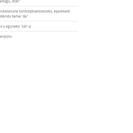
adugu, itzel"
Askatasuna kontzeptualizatzeko, epaietatik
ldendu behar da"
iru eguneko 'set'-a
erpiztu