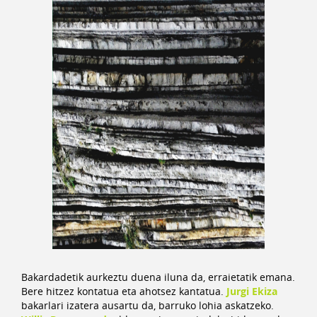
Bakardadetik aurkeztu duena iluna da, erraietatik emana.
Bere hitzez kontatua eta ahotsez kantatua.
Jurgi Ekiza
bakarlari izatera ausartu da, barruko lohia askatzeko.