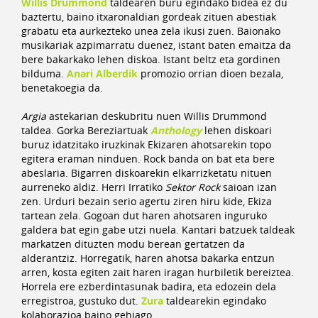
Willis Drummond
taldearen buru egindako bidea ez du
baztertu, baino itxaronaldian gordeak zituen abestiak
grabatu eta aurkezteko unea zela ikusi zuen. Baionako
musikariak azpimarratu duenez, istant baten emaitza da
bere bakarkako lehen diskoa. Istant beltz eta gordinen
bilduma.
Anari Alberdik
promozio orrian dioen bezala,
benetakoegia da.
Argia
astekarian deskubritu nuen Willis Drummond
taldea. Gorka Bereziartuak
Anthology
lehen diskoari
buruz idatzitako iruzkinak Ekizaren ahotsarekin topo
egitera eraman ninduen. Rock banda on bat eta bere
abeslaria. Bigarren diskoarekin elkarrizketatu nituen
aurreneko aldiz. Herri Irratiko
Sektor Rock
saioan izan
zen. Urduri bezain serio agertu ziren hiru kide, Ekiza
tartean zela. Gogoan dut haren ahotsaren inguruko
galdera bat egin gabe utzi nuela. Kantari batzuek taldeak
markatzen dituzten modu berean gertatzen da
alderantziz. Horregatik, haren ahotsa bakarka entzun
arren, kosta egiten zait haren iragan hurbiletik bereiztea.
Horrela ere ezberdintasunak badira, eta edozein dela
erregistroa, gustuko dut.
Zura
taldearekin egindako
kolaborazioa baino gehiago.