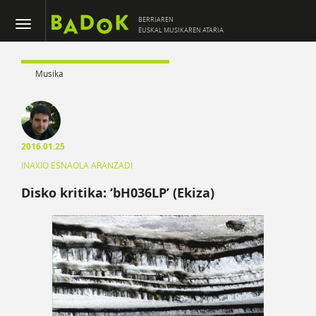
BERRIAREN
EUSKAL MUSIKAREN ATARIA
Musika
2016.01.25
INAXIO ESNAOLA ARANZADI
Disko kritika: ‘bH036LP’ (Ekiza)