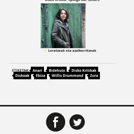
Loratzeak eta azalberritzeak
ETIKETAK:
Anari
Bidehuts
Disko Kritikak
Diskoak
Ekiza
Willis Drummond
Zura