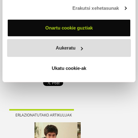
dagoeneko Jurgi Ekizak, eta horien bidez aurreratu du
Erakutsi xehetasunak
diskoan topatuko duguna. Dena dela, hoberena norberak
entzutea da, horren disko pertsonalak maila bereko
entzunaldia merezi duelako. Formatu digital zein
analogikoan plazaratu duen lana bere horretan
Onartu cookie guztiak
zuzenekora eramatea erronka polita litzateke. Aurrez
aurrekora, alegia.
Aukeratu
(
Berria
egunkarian,
Barruko
lohia
izenburuarekin, 2016ko
urtarrilaren 24an argitaratutako kritika)
Ukatu cookie-ak
ERLAZIONATUTAKO ARTIKULUAK