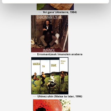
‘Ari gara’ (Akelarre, 1984)
Erromantzeak Imanolen arabera
Uhinez uhin (Maixa ta Ixiar, 1996)