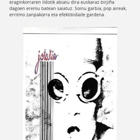
eraginkorraren ildotik abiatu dira euskaraz birjiña
dagoen eremu batean saiatuz. Soinu garbia, pop aireak,
erritmo zanpakorra eta efektibidade gardena.