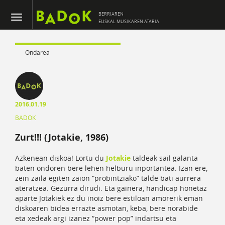
BERRIAREN
EUSKAL MUSIKAREN ATARIA
Ondarea
2016.01.19
BADOK
Zurt!!! (Jotakie, 1986)
Azkenean diskoa! Lortu du
Jotakie
taldeak sail galanta
baten ondoren bere lehen helburu inportantea. Izan ere,
zein zaila egiten zaion “probintziako” talde bati aurrera
ateratzea. Gezurra dirudi. Eta gainera, handicap honetaz
aparte Jotakiek ez du inoiz bere estiloan amorerik eman
diskoaren bidea errazte asmotan, keba, bere norabide
eta xedeak argi izanez “power pop” indartsu eta