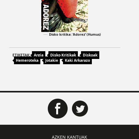
Disko kritika: ‘Adorez’ (Humus)
ETIKETAK:
Argia
Disko Kritikak
Diskoak
Hemeroteka
Jotakie
Kaki Arkarazo
AZKEN KANTUAK