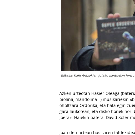
Bilboko Kafe Antzokian jotako kantuekin hiru z
Azken urteotan Hasier Oleaga (bater
biolina, mandolina…) musikariekin «b
oholtzara Ordorika, eta hala egin zue
gara laukotean, eta disko honek hori 
joera». Haiekin batera, David Soler m
Joan den urtean hasi ziren taldekide