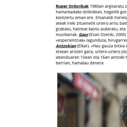
Ruper Ordorikak
1980an argitaratu 
hamarkadako ibilbidean, hogeitik gora
kontzertu eman ere. Emanaldi horieta
ateak ireki zituenetik urtero aritu ba
grabatu, hainbat kantu aukeratu, eta
musikariak:
Gaur
(Esan Ozenki, 2000)
«esperientziak» lagunduta, hirugarr
Antzokian
(Elkar). «Hau gauza bitxia
etxean aritzen gara; urtero-urtero jot
abenduaren 15ean eta 16an antzoki h
berrian, hamalau denera.