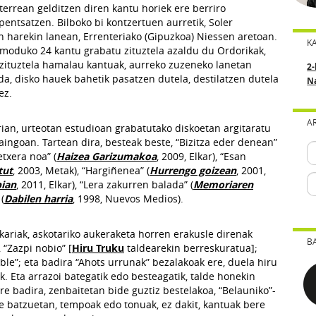
zterrean gelditzen diren kantu horiek ere berriro
entsatzen. Bilboko bi kontzertuen aurretik, Soler
n harekin lanean, Errenteriako (Gipuzkoa) Niessen aretoan.
K
 moduko 24 kantu grabatu zituztela azaldu du Ordorikak,
 zituztela hamalau kantuak, aurreko zuzeneko lanetan
2-
da, disko hauek bahetik pasatzen dutela, destilatzen dutela
N
ez.
A
ian, urteotan estudioan grabatutako diskoetan argitaratu
ngoan. Tartean dira, besteak beste, “Bizitza eder denean”
 etxera noa” (
Haizea Garizumakoa
, 2009, Elkar), “Esan
tut
, 2003, Metak), “Hargiñenea” (
Hurrengo goizean
, 2001,
pian
, 2011, Elkar), “Lera zakurren balada” (
Memoriaren
(
Dabilen harria
, 1998, Nuevos Medios).
kariak, askotariko aukeraketa horren erakusle direnak
B
 “Zazpi nobio” [
Hiru Truku
taldearekin berreskuratua];
ble”; eta badira “Ahots urrunak” bezalakoak ere, duela hiru
. Eta arrazoi bate
gatik edo besteagatik, talde honekin
e badira, zenbaitetan bide guztiz bestelakoa, “Belauniko”-
te batzuetan, tempoak edo tonuak, ez dakit, kantuak bere