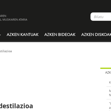
AREN
L MUSIKAREN ATARIA
AZKEN KANTUAK
AZKEN BIDEOAK
AZKEN DISKOA
stilazioa
AZK
K
M
f
destilazioa
"
a