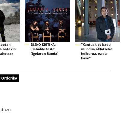
koetan
DISKO KRITIKA:
“Kantuak ez badu
a batekin
‘Debalde festa’
mundua aldatzeko
 ahotsa»
(Igelaren Banda)
helburua, ez du
balio”
 Ordorika
 duzu.