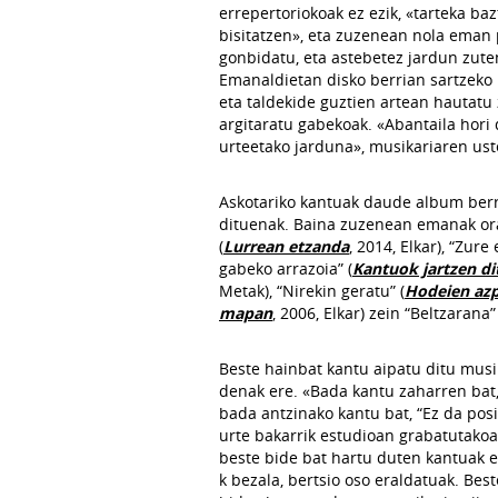
errepertoriokoak ez ezik, «tarteka ba
bisitatzen», eta zuzenean nola eman p
gonbidatu, eta astebetez jardun zute
Emanaldietan disko berrian sartzeko
eta taldekide guztien artean hautatu
argitaratu gabekoak. «Abantaila hori 
urteetako jarduna», musikariaren ust
Askotariko kantuak daude album berr
dituenak. Baina zuzenean emanak orai
(
Lurrean etzanda
, 2014, Elkar), “Zure
gabeko arrazoia” (
Kantuok jartzen di
Metak), “Nirekin geratu” (
Hodeien az
mapan
, 2006, Elkar) zein “Beltzarana” 
Beste hainbat kantu aipatu ditu musi
denak ere. «Bada kantu zaharren bat,
bada antzinako kantu bat, “Ez da posi
urte bakarrik estudioan grabatutakoak
beste bide bat hartu duten kantuak er
k bezala, bertsio oso eraldatuak. Bes