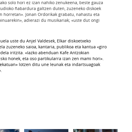
ako solo hori ez izan nahiko zenukeena, beste gauza
studioko ñabardura galtzen duten, zuzeneko diskoek
n horretan». Jonan Ordorikak grabatu, nahastu eta
inuarekin», adierazi du musikariak; «uste dut ongi
uela uste du Anjel Valdesek, Elkar diskoetxeko
la zuzeneko saioa, kantaria, publikoa eta kantua «giro
dela iritzita. «Iazko abenduan Kafe Antzokian
sko honek, eta oso partikularra izan zen mami hori».
rekatuan» lotzen ditu une leunak eta indartsuagoak
».