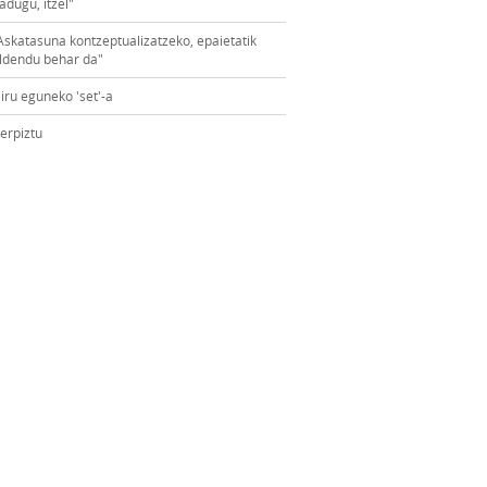
adugu, itzel"
Askatasuna kontzeptualizatzeko, epaietatik
ldendu behar da"
iru eguneko 'set'-a
erpiztu