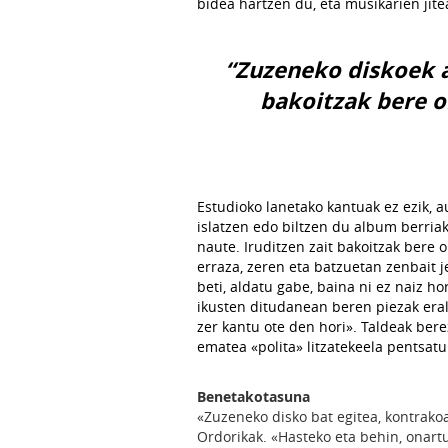
bidea hartzen du, eta musikarien jite
“Zuzeneko diskoek a
bakoitzak bere o
Estudioko lanetako kantuak ez ezik, 
islatzen edo biltzen du album berria
naute. Iruditzen zait bakoitzak bere o
erraza, zeren eta batzuetan zenbait 
beti, aldatu gabe, baina ni ez naiz h
ikusten ditudanean beren piezak eral
zer kantu ote den hori». Taldeak ber
ematea «polita» litzatekeela pentsatu
Benetakotasuna
«Zuzeneko disko bat egitea, kontrakoa
Ordorikak. «Hasteko eta behin, onart