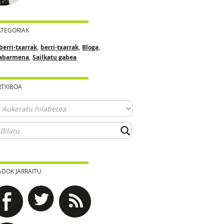
ATEGORIAK
,
,
,
berri-txarrak
berri-txarrak
Bloga
,
abarmena
Sailkatu gabea
RTXIBOA
ADOK JARRAITU