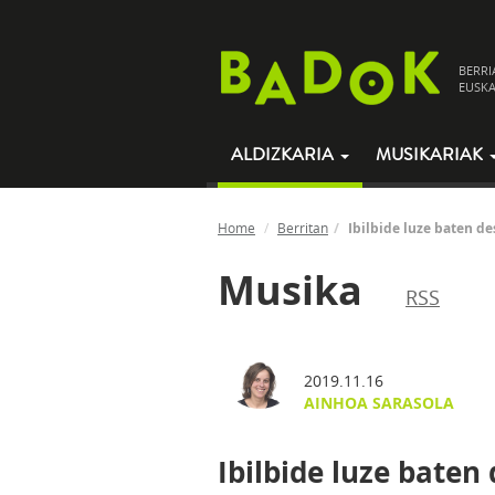
BERRI
EUSKA
ALDIZKARIA
MUSIKARIAK
Home
Berritan
Ibilbide luze baten de
Musika
RSS
2019.11.16
AINHOA SARASOLA
Ibilbide luze baten 