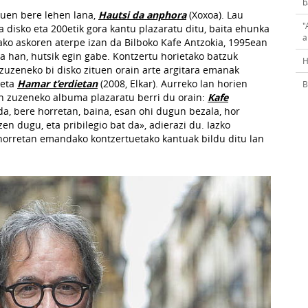
b
zuen bere lehen lana,
Hautsi da anphora
(Xoxoa). Lau
"
 disko eta 200etik gora kantu plazaratu ditu, baita ehunka
a
ko askoren aterpe izan da Bilboko Kafe Antzokia, 1995ean
ita han, hutsik egin gabe. Kontzertu horietako batzuk
H
 zuzeneko bi disko zituen orain arte argitara emanak
 eta
Hamar t’erdietan
(2008, Elkar). Aurreko lan horien
B
en zuzeneko albuma plazaratu berri du orain:
Kafe
 da, bere horretan, baina, esan ohi dugun bezala, hor
zen dugu, eta pribilegio bat da», adierazi du. Iazko
orretan emandako kontzertuetako kantuak bildu ditu lan