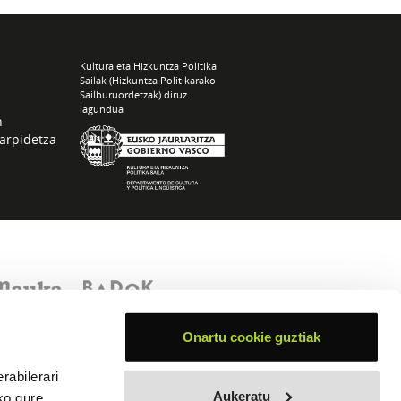
Kultura eta Hizkuntza Politika
Sailak (Hizkuntza Politikarako
Sailburuordetzak) diruz
lagundua
n
arpidetza
Onartu cookie guztiak
rabilerari
Aukeratu
ko gure