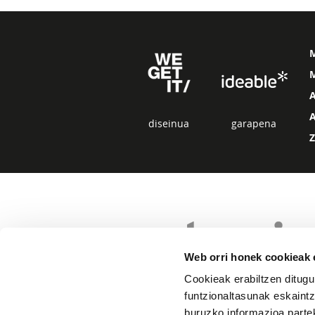
M
diseinua
garapena
Web orri honek cookieak e
Cookieak erabiltzen ditugu
funtzionaltasunak eskaintz
buruzko informazioa partek