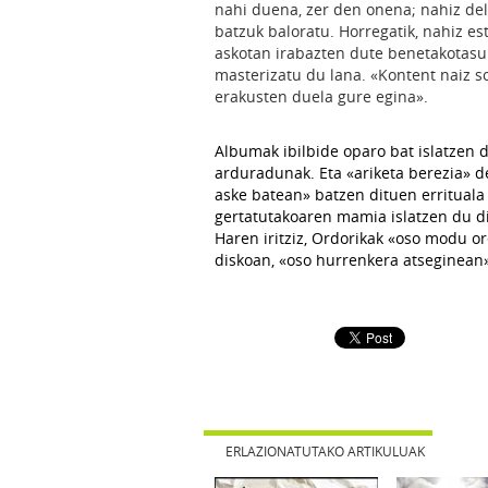
nahi duena, zer den onena; nahiz del
batzuk baloratu. Horregatik, nahiz e
askotan irabazten dute benetakotasu
masterizatu du lana. «Kontent naiz so
erakusten duela gure egina».
Albumak ibilbide oparo bat islatzen d
arduradunak. Eta «ariketa berezia» de
aske batean» batzen dituen errituala 
gertatutakoaren mamia islatzen du di
Haren iritziz, Ordorikak «oso modu o
diskoan, «oso hurrenkera atseginean
ERLAZIONATUTAKO ARTIKULUAK