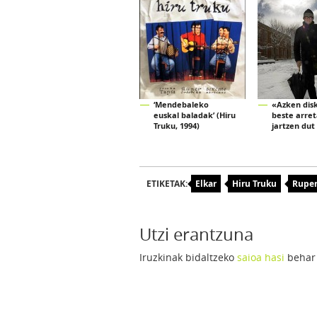
‘Mendebaleko
«Azken dis
euskal baladak’ (Hiru
beste arret
Truku, 1994)
jartzen dut
ETIKETAK:
Elkar
Hiru Truku
Ruper
Utzi erantzuna
Iruzkinak bidaltzeko
saioa hasi
behar