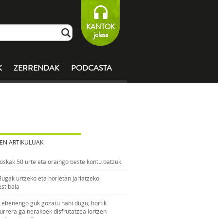
KANTOK
jolasa
K
ZERRENDAK
PODCASTA
EN ARTIKULUAK
oskak 50 urte eta oraingo beste kontu batzuk
ugak urtzeko eta horietan jariatzeko
estibala
Lehenengo guk gozatu nahi dugu; hortik
urrera gainerakoek disfrutatzea lortzen