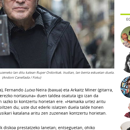
E
uzeneko lan ditu kalean Ruper Ordorikak. Irudian, lan berria eskuetan duela.
(Andoni Canellada / Foku)
ia), Fernando
Lutxo
Neira (baxua) eta Arkaitz Miner (gitarra,
erezko nortasuna» duen taldea osatuta igo izan da
n iazko bi kontzertu horietan ere. «Hamaika urtez aritu
biltzen du; uste dut ederki islatzen duela talde honen
usikari katalana aritu zen zuzenean kontzertu horietan.
ak diskoa prestatzeko lanetan; entseguetan, ohiko