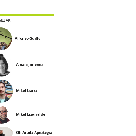
GILEAK
Alfonso Guillo
Amaia Jimenez
Mikel Izarra
Mikel Lizarralde
Oli Artola Apeztegia