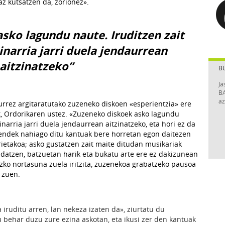
az kutsatzen da, zorionez».
sko lagundu naute. Iruditzen zait
inarria jarri duela jendaurrean
aitzinatzeko”
B
Ja
BA
az
aurrez argitaratutako zuzeneko diskoen «esperientzia» ere
k, Ordorikaren ustez. «Zuzeneko diskoek asko lagundu
inarria jarri duela jendaurrean aitzinatzeko, eta hori ez da
jendek nahiago ditu kantuak bere horretan egon daitezen
orietakoa; asko gustatzen zait maite ditudan musikariak
datzen, batzuetan harik eta bukatu arte ere ez dakizunean
ezko nortasuna zuela iritzita, zuzenekoa grabatzeko pausoa
 zuen.
 iruditu arren, lan nekeza izaten da», ziurtatu du
u behar duzu zure ezina askotan, eta ikusi zer den kantuak