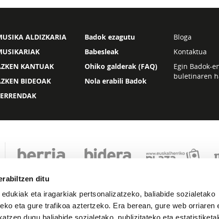
USIKA ALDIZKARIA
Badok ezagutu
Bloga
MUSIKARIAK
Babesleak
Kontaktua
AZKEN KANTUAK
Ohiko galderak (FAQ)
Egin Badok-e
buletinaren h
AZKEN BIDEOAK
Nola erabili Badok
ZERRENDAK
rabiltzen ditu
 edukiak eta iragarkiak pertsonalizatzeko, baliabide sozialetako
eko eta gure trafikoa aztertzeko. Era berean, gure web orriaren e
atzen dugu baliabide sozialetako, publizitateko eta estatistiketa