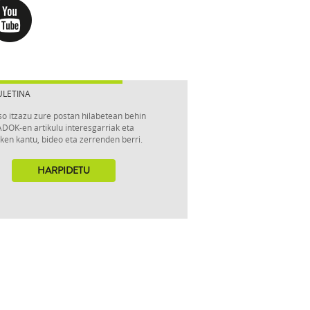
ULETINA
so itzazu zure postan hilabetean behin
DOK-en artikulu interesgarriak eta
ken kantu, bideo eta zerrenden berri.
HARPIDETU