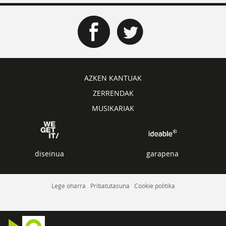
AZKEN KANTUAK
ZERRENDAK
MUSIKARIAK
diseinua
garapena
Lege oharra
Pribatutasuna
Cookie politika