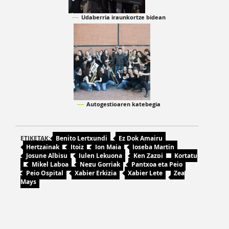
Udaberria iraunkortze bidean
Autogestioaren katebegia
ETIKETAK:
Benito Lertxundi
Ez Dok Amairu
Hertzainak
Itoiz
Jon Maia
Joseba Martin
Josune Albisu
Julen Lekuona
Ken Zazpi
Kortatu
Mikel Laboa
Negu Gorriak
Pantxoa eta Peio
Peio Ospital
Xabier Erkizia
Xabier Lete
Zea
Mays