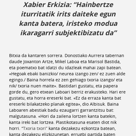
Xabier Erkizia: “Hainbertze
iturritatik irits daiteke egun
kanta batera, iristeko modua
ikaragarri subjektibizatu da”
Bitxia da kantaren sorrera. Donostiako Aurrera tabernan
daude Joxanton Artze, Mikel Laboa eta Marisol Bastida,
eta poematxo bat idatzi du idazleak mahai zapi batean.
«Hegoak ebaki banizkio/ neurea izango zen/ ez zuen alde
egingo./ Baina horrela ez zen gehiago txoria izango/ eta
nik/ txoria nuen maite». Bastidari gustatu, eta papera
gorde du, gero etxean Laboari berriz erakusteko. Hari ere
gustatu, eta horra ereserki bat. «Ez da erraza kanta bat
ereserki bilakatzeko planak egitea», dio Albisuk. Baina
Laboaren abestiak badu ezaugarri garrantzitsu bat:
malgutasuna. «Hori da zailena lortzen kanta batekin,
kanta ireki bat lortzea. Plastikotasuna esaten diot nik
horri. “
Txoria txori”
kanta dezakezu ezkontza batean,
kanta dezakezu elizkizunetan, errugbi partida baten