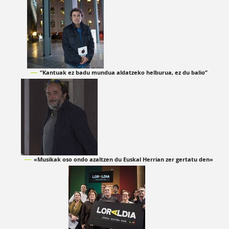
“Kantuak ez badu mundua aldatzeko helburua, ez du balio”
«Musikak oso ondo azaltzen du Euskal Herrian zer gertatu den»