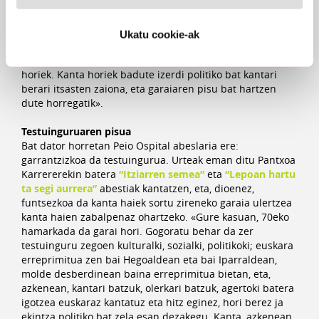
komunikabideetan normalizatzeko bere proposamena.
Eta esango nuke bi garai horietan musika horrek
zailtasunak edukitzeak ematen diola balio estra bat:
Ukatu cookie-ak
entzuleak kanta hori entzuteko egin behar zuen
esfortzuarena. Kasu anitzetan, debekatuta zeuden kanta
horiek. Kanta horiek badute izerdi politiko bat kantari
berari itsasten zaiona, eta garaiaren pisu bat hartzen
dute horregatik».
Testuinguruaren pisua
Bat dator horretan Peio Ospital abeslaria ere:
garrantzizkoa da testuingurua. Urteak eman ditu Pantxoa
Karrererekin batera
“
Itziarren semea”
eta
“
Lepoan hartu
ta segi aurrera”
abestiak kantatzen, eta, dioenez,
funtsezkoa da kanta haiek sortu zireneko garaia ulertzea
kanta haien zabalpenaz ohartzeko. «Gure kasuan, 70eko
hamarkada da garai hori. Gogoratu behar da zer
testuinguru zegoen kulturalki, sozialki, politikoki; euskara
erreprimitua zen bai Hegoaldean eta bai Iparraldean,
molde desberdinean baina erreprimitua bietan, eta,
azkenean, kantari batzuk, olerkari batzuk, agertoki batera
igotzea euskaraz kantatuz eta hitz eginez, hori berez ja
ekintza politiko bat zela esan dezakegu. Kanta, azkenean,