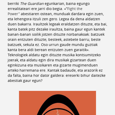
berriki
The Guardian
egunkarian, baina egungo
errealitateari ere jarri dio begia. «”
Fight the
Power”
abestiaren ostean, munduak dardara egin zuen,
eta lehengora itzuli zen gero. Legea da dena aldatzen
duen bakarra. Iraultzek legeak eraldatzen dituzte, eta bai,
kanta batek pitz dezake iraultza, baina gaur egun kantek
banan-banan soilik jotzen dituzte norbanakoak: batzuek
orain entzuten dituzte; besteek, astebete barru; beste
batzuek, sekula ez. Oso urrun gaude mundu guztiak
kanta bera aldi berean entzuten zuen garaitik».
Teknologiek aldatu egin dituzte musika kontsumitzeko
joerak, eta aldatu egin dira musikak gizartean duen
eginkizuna eta musikaren eta gizarte mugimenduen
arteko harremana ere. Kantak badaude, eta arazorik ez
da falta, baina hor dator galdera: ereserki bihur daitezke
abestiak gaur egun?