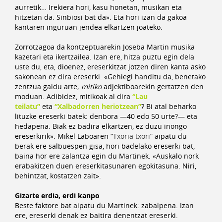
aurretik… Irekiera hori, kasu honetan, musikan eta
hitzetan da. Sinbiosi bat da». Eta hori izan da gakoa
kantaren inguruan jendea elkartzen joateko.
Zorrotzagoa da kontzeptuarekin Joseba Martin musika
kazetari eta ikertzailea. Izan ere, hitza puztu egin dela
uste du, eta, dioenez, ereserkitzat jotzen diren kanta asko
sakonean ez dira ereserki. «Gehiegi handitu da, benetako
zentzua galdu arte;
mitiko
adjektiboarekin gertatzen den
moduan. Adibidez, mitikoak al dira
“
Lau
teilatu”
eta
“
Xalbadorren heriotzean”
? Bi atal beharko
lituzke ereserki batek: denbora —40 edo 50 urte?— eta
hedapena. Biak ez badira elkartzen, ez duzu inongo
ereserkirik». Mikel Laboaren “
Txoria txori”
aipatu du
berak ere salbuespen gisa, hori badelako ereserki bat,
baina hor ere zalantza egin du Martinek. «Auskalo nork
erabakitzen duen ereserkitasunaren egokitasuna. Niri,
behintzat, kostatzen zait».
Gizarte erdia, erdi kanpo
Beste faktore bat aipatu du Martinek: zabalpena. Izan
ere, ereserki denak ez baitira denentzat ereserki.