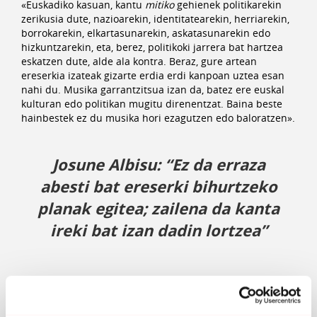
«Euskadiko kasuan, kantu
mitiko
gehienek politikarekin
zerikusia dute, nazioarekin, identitatearekin, herriarekin,
borrokarekin, elkartasunarekin, askatasunarekin edo
hizkuntzarekin, eta, berez, politikoki jarrera bat hartzea
eskatzen dute, alde ala kontra. Beraz, gure artean
ereserkia izateak gizarte erdia erdi kanpoan uztea esan
nahi du. Musika garrantzitsua izan da, batez ere euskal
kulturan edo politikan mugitu direnentzat. Baina beste
hainbestek ez du musika hori ezagutzen edo baloratzen».
Josune Albisu: “Ez da erraza
abesti bat ereserki bihurtzeko
planak egitea; zailena da kanta
ireki bat izan dadin lortzea”
Kantu bat gara
. Titulu hori jarri zion Jon Maia bertsolariak
Donostiako belodromoan Arnaldo Otegiri egindako
ongietorrian irakurritako piezari. 54 euskal abesti