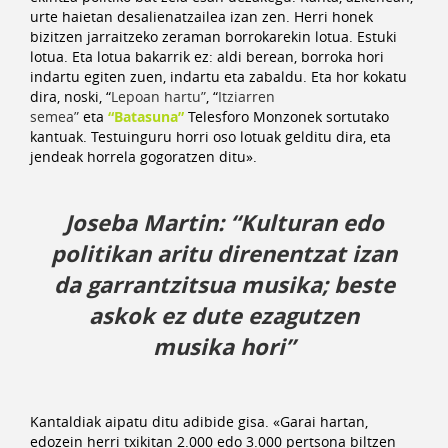
urte haietan desalienatzailea izan zen. Herri honek
bizitzen jarraitzeko zeraman borrokarekin lotua. Estuki
lotua. Eta lotua bakarrik ez: aldi berean, borroka hori
indartu egiten zuen, indartu eta zabaldu. Eta hor kokatu
dira, noski, “
Lepoan hartu”
, “
Itziarren
semea”
eta
“
Batasuna”
Telesforo Monzonek sortutako
kantuak. Testuinguru horri oso lotuak gelditu dira, eta
jendeak horrela gogoratzen ditu».
Joseba Martin: “Kulturan edo
politikan aritu direnentzat izan
da garrantzitsua musika; beste
askok ez dute ezagutzen
musika hori”
Kantaldiak aipatu ditu adibide gisa. «Garai hartan,
edozein herri txikitan 2.000 edo 3.000 pertsona biltzen