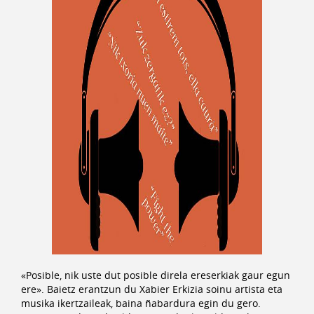
«Posible, nik uste dut posible direla ereserkiak gaur egun
ere». Baietz erantzun du Xabier Erkizia soinu artista eta
musika ikertzaileak, baina ñabardura egin du gero.