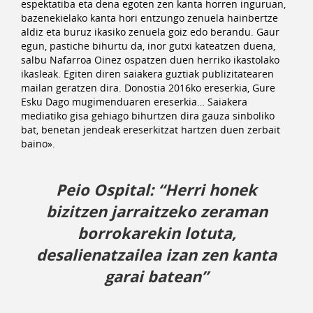
espektatiba eta dena egoten zen kanta horren inguruan,
bazenekielako kanta hori entzungo zenuela hainbertze
aldiz eta buruz ikasiko zenuela goiz edo berandu. Gaur
egun, pastiche bihurtu da, inor gutxi kateatzen duena,
salbu Nafarroa Oinez ospatzen duen herriko ikastolako
ikasleak. Egiten diren saiakera guztiak publizitatearen
mailan geratzen dira. Donostia 2016ko ereserkia, Gure
Esku Dago mugimenduaren ereserkia… Saiakera
mediatiko gisa gehiago bihurtzen dira gauza sinboliko
bat, benetan jendeak ereserkitzat hartzen duen zerbait
baino».
Peio Ospital: “Herri honek
bizitzen jarraitzeko zeraman
borrokarekin lotuta,
desalienatzailea izan zen kanta
garai batean”