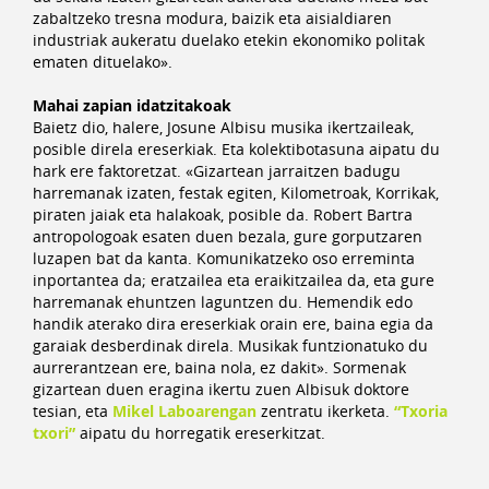
zabaltzeko tresna modura, baizik eta aisialdiaren
industriak aukeratu duelako etekin ekonomiko politak
ematen dituelako».
Mahai zapian idatzitakoak
Baietz dio, halere, Josune Albisu musika ikertzaileak,
posible direla ereserkiak. Eta kolektibotasuna aipatu du
hark ere faktoretzat. «Gizartean jarraitzen badugu
harremanak izaten, festak egiten, Kilometroak, Korrikak,
piraten jaiak eta halakoak, posible da. Robert Bartra
antropologoak esaten duen bezala, gure gorputzaren
luzapen bat da kanta. Komunikatzeko oso erreminta
inportantea da; eratzailea eta eraikitzailea da, eta gure
harremanak ehuntzen laguntzen du. Hemendik edo
handik aterako dira ereserkiak orain ere, baina egia da
garaiak desberdinak direla. Musikak funtzionatuko du
aurrerantzean ere, baina nola, ez dakit». Sormenak
gizartean duen eragina ikertu zuen Albisuk doktore
tesian, eta
Mikel Laboarengan
zentratu ikerketa.
“
Txoria
txori”
aipatu du horregatik ereserkitzat.