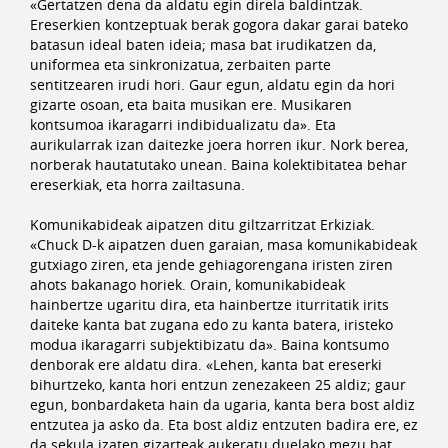
«Gertatzen dena da aldatu egin direla baldintzak.
Ereserkien kontzeptuak berak gogora dakar garai bateko
batasun ideal baten ideia; masa bat irudikatzen da,
uniformea eta sinkronizatua, zerbaiten parte
sentitzearen irudi hori. Gaur egun, aldatu egin da hori
gizarte osoan, eta baita musikan ere. Musikaren
kontsumoa ikaragarri indibidualizatu da». Eta
aurikularrak izan daitezke joera horren ikur. Nork berea,
norberak hautatutako unean. Baina kolektibitatea behar
ereserkiak, eta horra zailtasuna.
Komunikabideak aipatzen ditu giltzarritzat Erkiziak.
«Chuck D-k aipatzen duen garaian, masa komunikabideak
gutxiago ziren, eta jende gehiagorengana iristen ziren
ahots bakanago horiek. Orain, komunikabideak
hainbertze ugaritu dira, eta hainbertze iturritatik irits
daiteke kanta bat zugana edo zu kanta batera, iristeko
modua ikaragarri subjektibizatu da». Baina kontsumo
denborak ere aldatu dira. «Lehen, kanta bat ereserki
bihurtzeko, kanta hori entzun zenezakeen 25 aldiz; gaur
egun, bonbardaketa hain da ugaria, kanta bera bost aldiz
entzutea ja asko da. Eta bost aldiz entzuten badira ere, ez
da sekula izaten gizarteak aukeratu duelako mezu bat