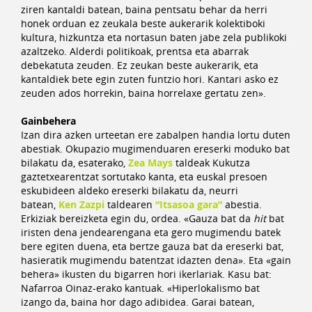
ziren kantaldi batean, baina pentsatu behar da herri
honek orduan ez zeukala beste aukerarik kolektiboki
kultura, hizkuntza eta nortasun baten jabe zela publikoki
azaltzeko. Alderdi politikoak, prentsa eta abarrak
debekatuta zeuden. Ez zeukan beste aukerarik, eta
kantaldiek bete egin zuten funtzio hori. Kantari asko ez
zeuden ados horrekin, baina horrelaxe gertatu zen».
Gainbehera
Izan dira azken urteetan ere zabalpen handia lortu duten
abestiak. Okupazio mugimenduaren ereserki moduko bat
bilakatu da, esaterako,
Zea Mays
taldeak Kukutza
gaztetxearentzat sortutako kanta, eta euskal presoen
eskubideen aldeko ereserki bilakatu da, neurri
batean,
Ken Zazpi
taldearen
“
Itsasoa gara”
abestia.
Erkiziak bereizketa egin du, ordea. «Gauza bat da
hit
bat
iristen dena jendearengana eta gero mugimendu batek
bere egiten duena, eta bertze gauza bat da ereserki bat,
hasieratik mugimendu batentzat idazten dena». Eta «gain
behera» ikusten du bigarren hori ikerlariak. Kasu bat:
Nafarroa Oinaz-erako kantuak. «Hiperlokalismo bat
izango da, baina hor dago adibidea. Garai batean,