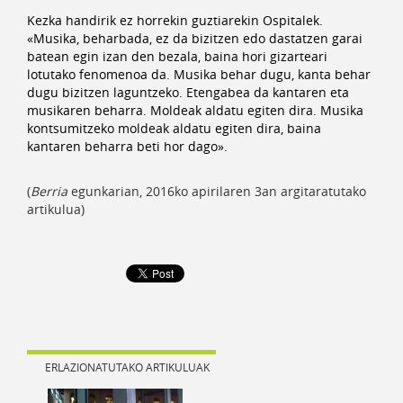
Kezka handirik ez horrekin guztiarekin Ospitalek.
«Musika, beharbada, ez da bizitzen edo dastatzen garai
batean egin izan den bezala, baina hori gizarteari
lotutako fenomenoa da. Musika behar dugu, kanta behar
dugu bizitzen laguntzeko. Etengabea da kantaren eta
musikaren beharra. Moldeak aldatu egiten dira. Musika
kontsumitzeko moldeak aldatu egiten dira, baina
kantaren beharra beti hor dago».
(
Berria
egunkarian, 2016ko apirilaren 3an argitaratutako
artikulua)
ERLAZIONATUTAKO ARTIKULUAK