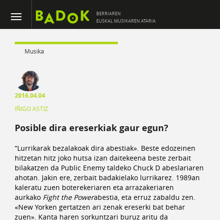
BERRIAREN
EUSKAL MUSIKAREN ATARIA
Musika
2016.04.04
IÑIGO ASTIZ
Posible dira ereserkiak gaur egun?
“Lurrikarak bezalakoak dira abestiak». Beste edozeinen
hitzetan hitz joko hutsa izan daitekeena beste zerbait
bilakatzen da Public Enemy taldeko Chuck D abeslariaren
ahotan. Jakin ere, zerbait badakielako lurrikarez. 1989an
kaleratu zuen boterekeriaren eta arrazakeriaren
aurkako
Fight the Power
abestia, eta erruz zabaldu zen.
«New Yorken gertatzen ari zenak ereserki bat behar
zuen». Kanta haren sorkuntzari buruz aritu da