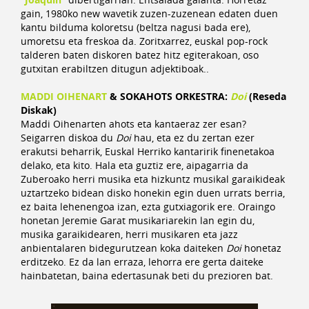
gain, 1980ko new wavetik zuzen-zuzenean edaten duen
kantu bilduma koloretsu (beltza nagusi bada ere),
umoretsu eta freskoa da. Zoritxarrez, euskal pop-rock
talderen baten diskoren batez hitz egiterakoan, oso
gutxitan erabiltzen ditugun adjektiboak..
MADDI OIHENART
& SOKAHOTS ORKESTRA:
Doi
(Reseda
Diskak)
Maddi Oihenarten ahots eta kantaeraz zer esan?
Seigarren diskoa du
Doi
hau, eta ez du zertan ezer
erakutsi beharrik, Euskal Herriko kantaririk finenetakoa
delako, eta kito. Hala eta guztiz ere, aipagarria da
Zuberoako herri musika eta hizkuntz musikal garaikideak
uztartzeko bidean disko honekin egin duen urrats berria,
ez baita lehenengoa izan, ezta gutxiagorik ere. Oraingo
honetan Jeremie Garat musikariarekin lan egin du,
musika garaikidearen, herri musikaren eta jazz
anbientalaren bidegurutzean koka daiteken
Doi
honetaz
erditzeko. Ez da lan erraza, lehorra ere gerta daiteke
hainbatetan, baina edertasunak beti du prezioren bat.