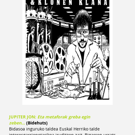
JUPITER JON:
Eta metaforak greba egin
zeben…
(Bidehuts)
Bidasoa inguruko taldea Euskal Herriko talde
interesgarrienetarikoa iruditzen zait. Bigarren urrats