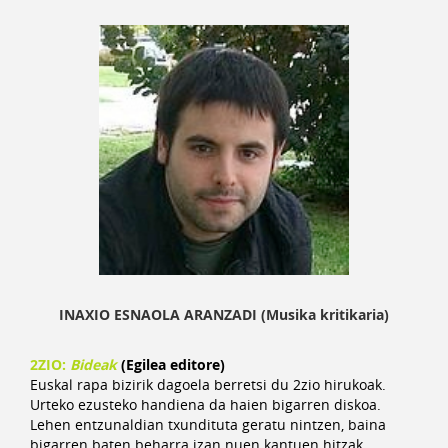
INAXIO ESNAOLA ARANZADI (Musika kritikaria)
2ZIO:
Bideak
(Egilea editore)
Euskal rapa bizirik dagoela berretsi du 2zio hirukoak.
Urteko ezusteko handiena da haien bigarren diskoa.
Lehen entzunaldian txundituta geratu nintzen, baina
bigarren baten beharra izan nuen kantuen hitzak