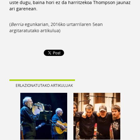
uste dugu, baina hori ez da harritzekoa Thompson jaunaz
ari garenean.
(
Berria
egunkarian, 2016ko urtarrilaren 5ean
argitaratutako artikulua)
ERLAZIONATUTAKO ARTIKULUAK