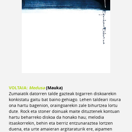
VOLTAIA:
Medusa
(Mauka)
Zumaiatik datorren talde gazteak bigarren diskoarekin
konkistatu gaitu bat baino gehiago. Lehen taldeari itxura
ona hartu bagenion, oraingoarekin zale bihurtzea lortu
dute. Rock eta stoner doinuak maite dituztenek kontuan
hartu beharreko diskoa da honako hau; melodia
itsaskorrekin, behin eta berriz entzunaraztea lortzen
duena, eta urte amaieran argitaraturik ere, aipamen