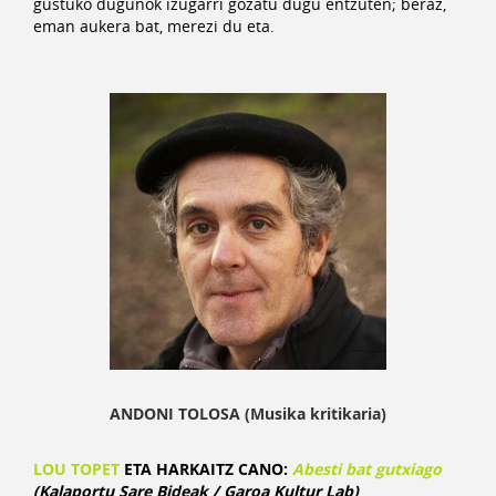
gustuko dugunok izugarri gozatu dugu entzuten; beraz,
eman aukera bat, merezi du eta.
ANDONI TOLOSA (Musika kritikaria)
LOU TOPET
ETA HARKAITZ CANO:
Abesti bat
gutxiago
(Kalaportu Sare Bideak / Garoa Kultur Lab)