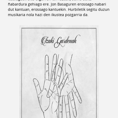
ñabardura gehiago ere. Jon Basaguren erosoago nabari
dut kantuan, erosoago kantuekin. Hurbiletik segitu duzun
musikaria nola hazi den ikustea pozgarria da.