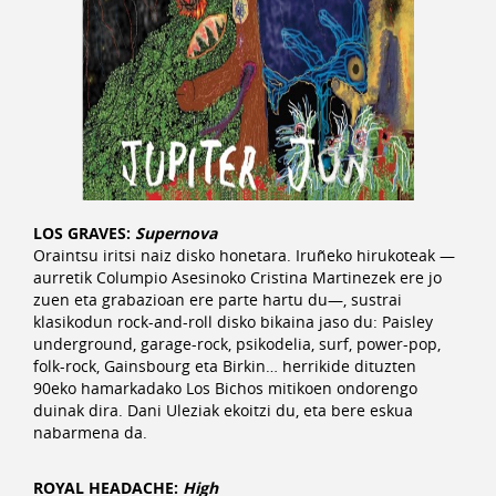
LOS GRAVES:
Supernova
Oraintsu iritsi naiz disko honetara. Iruñeko hirukoteak —
aurretik Columpio Asesinoko Cristina Martinezek ere jo
zuen eta grabazioan ere parte hartu du—, sustrai
klasikodun rock-and-roll disko bikaina jaso du: Paisley
underground, garage-rock, psikodelia, surf, power-pop,
folk-rock, Gainsbourg eta Birkin… herrikide dituzten
90eko hamarkadako Los Bichos mitikoen ondorengo
duinak dira. Dani Uleziak ekoitzi du, eta bere eskua
nabarmena da.
ROYAL HEADACHE:
High