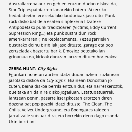
Australiarrena aurten gehien entzun dudan diskoa da,
Star Trip espainiarren lanarekin batera. Atzerriko
hedabideetan ere sekulako laudorioak jaso ditu. Punk-
rock disko bat dela esatea sinplekeria litzateke:
Antipodetako punk tradizioaren (Victims, Eddy Current
Supression Ring…) eta punk sustraidun rock
amerikarraren (The Replacements…) ezaugarriekin
bustitako doinu biribilak jaso dituzte, garage eta pop
zertzeladak baztertu barik. Emozioz betetako lan
grinatsua da, kirioak dantzan jartzen dituen horietakoa.
ZEBRA HUNT:
City Sighs
Egunkari honetan aurten idatzi dudan azken iruzkinean
jasotako diskoa da
City Sighs
. Ekainean Donostian jo
zuten, baina diskoa berriki entzun dut, eta harrezkeroztik,
bueltaka ari da nire disko-jogailuan. Estatubatuarrek,
lantzean behin, pasarte lisergikoetan erortzen diren
dozena bat pop gozoki idatzi dituzte. The Clean, The
Chills, Velvet Underground, eta Boomgates taldeen
jarraitzaile sutsuak dira, eta horrekin dena dago esanda.
Urte berri on!