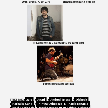
2015. urtea, A-tik Z-ra
Entzulearengana bidean
JP Lohianek lau kontzertu iragarri ditu
Beren buruaz beste bat
ETIKETAK:
2zio
Anari
Andoni Tolosa
Diskoak
Harkaitz Cano
Ihintza Orbegozo
Inaxio Esnaola
Izaki Gardenak
Joseba Ponce
JP Lohian & Klonen