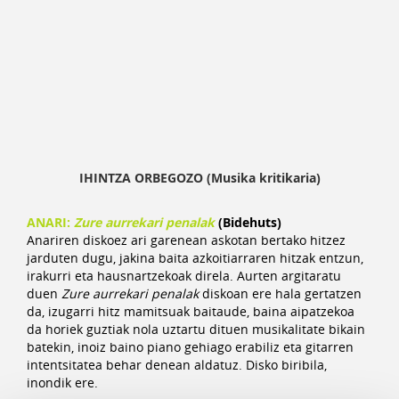
IHINTZA ORBEGOZO (Musika kritikaria)
ANARI:
Zure aurrekari penalak
(Bidehuts)
Anariren diskoez ari garenean askotan bertako hitzez
jarduten dugu, jakina baita azkoitiarraren hitzak entzun,
irakurri eta hausnartzekoak direla. Aurten argitaratu
duen
Zure aurrekari penalak
diskoan ere hala gertatzen
da, izugarri hitz mamitsuak baitaude, baina aipatzekoa
da horiek guztiak nola uztartu dituen musikalitate bikain
batekin, inoiz baino piano gehiago erabiliz eta gitarren
intentsitatea behar denean aldatuz. Disko biribila,
inondik ere.