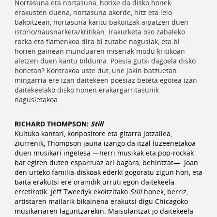
Nortasuna eta nortasuna, horixe da disko honek
erakusten duena, nortasuna akorde, hitz eta lelo
bakoitzean, nortasuna kantu bakoitzak aipatzen duen
istorio/hausnarketa/kritikan. Irakurketa oso zabaleko
rocka eta flamenkoa dira bi zutabe nagusiak, eta bi
horien gainean munduaren miseriak modu kritikoan
aletzen duen kantu bilduma. Poesia gutxi dagoela disko
honetan? Kontrakoa uste dut, une jakin batzuetan
mingarria ere izan daitekeen poesiaz beteta egotea izan
daitekeelako disko honen erakargarritasunik
nagusietakoa.
RICHARD THOMPSON:
Still
Kultuko kantari, konpositore eta gitarra jotzailea,
ziurrenik, Thompson jauna izango da itzal luzeenetakoa
duen musikari ingelesa —herri musikak eta pop-rockak
bat egiten duten esparruaz ari bagara, behintzat—. Joan
den urteko familia-diskoak ederki gogoratu zigun hori, eta
baita erakutsi ere oraindik urruti egon daitekeela
erretirotik. Jeff Tweedyk ekoitzitako
Still
honek, berriz,
artistaren mailarik bikainena erakutsi digu Chicagoko
musikariaren laguntzarekin. Maisulantzat jo daitekeela