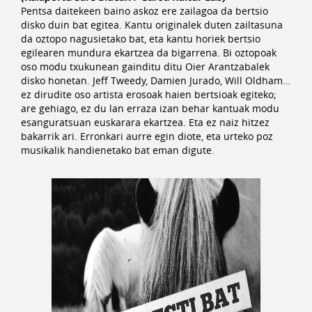
Pentsa daitekeen baino askoz ere zailagoa da bertsio
disko duin bat egitea. Kantu originalek duten zailtasuna
da oztopo nagusietako bat, eta kantu horiek bertsio
egilearen mundura ekartzea da bigarrena. Bi oztopoak
oso modu txukunean gainditu ditu Oier Arantzabalek
disko honetan. Jeff Tweedy, Damien Jurado, Will Oldham…
ez dirudite oso artista erosoak haien bertsioak egiteko;
are gehiago, ez du lan erraza izan behar kantuak modu
esanguratsuan euskarara ekartzea. Eta ez naiz hitzez
bakarrik ari. Erronkari aurre egin diote, eta urteko poz
musikalik handienetako bat eman digute.