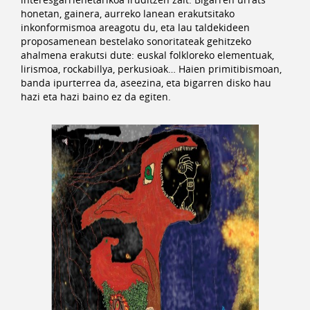
honetan, gainera, aurreko lanean erakutsitako
inkonformismoa areagotu du, eta lau taldekideen
proposamenean bestelako sonoritateak gehitzeko
ahalmena erakutsi dute: euskal folkloreko elementuak,
lirismoa, rockabillya, perkusioak… Haien primitibismoan,
banda ipurterrea da, aseezina, eta bigarren disko hau
hazi eta hazi baino ez da egiten.