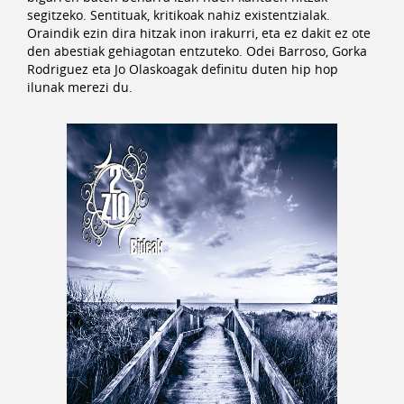
segitzeko. Sentituak, kritikoak nahiz existentzialak.
Oraindik ezin dira hitzak inon irakurri, eta ez dakit ez ote
den abestiak gehiagotan entzuteko. Odei Barroso, Gorka
Rodriguez eta Jo Olaskoagak definitu duten hip hop
ilunak merezi du.