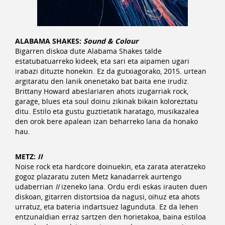
ALABAMA SHAKES:
Sound & Colour
Bigarren diskoa dute Alabama Shakes talde
estatubatuarreko kideek, eta sari eta aipamen ugari
irabazi dituzte honekin. Ez da gutxiagorako, 2015. urtean
argitaratu den lanik onenetako bat baita ene irudiz.
Brittany Howard abeslariaren ahots izugarriak rock,
garage, blues eta soul doinu zikinak bikain koloreztatu
ditu. Estilo eta gustu guztietatik haratago, musikazalea
den orok bere apalean izan beharreko lana da honako
hau.
METZ:
II
Noise rock eta hardcore doinuekin, eta zarata ateratzeko
gogoz plazaratu zuten Metz kanadarrek aurtengo
udaberrian
II
izeneko lana. Ordu erdi eskas irauten duen
diskoan, gitarren distortsioa da nagusi, oihuz eta ahots
urratuz, eta bateria indartsuez lagunduta. Ez da lehen
entzunaldian erraz sartzen den horietakoa, baina estiloa