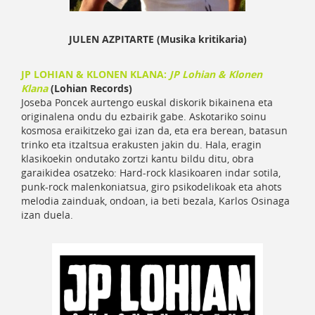
JULEN AZPITARTE (Musika kritikaria)
JP LOHIAN & KLONEN KLANA:
JP Lohian & Klonen
Klana
(Lohian Records)
Joseba Poncek aurtengo euskal diskorik bikainena eta
originalena ondu du ezbairik gabe. Askotariko soinu
kosmosa eraikitzeko gai izan da, eta era berean, batasun
trinko eta itzaltsua erakusten jakin du. Hala, eragin
klasikoekin ondutako zortzi kantu bildu ditu, obra
garaikidea osatzeko: Hard-rock klasikoaren indar sotila,
punk-rock malenkoniatsua, giro psikodelikoak eta ahots
melodia zainduak, ondoan, ia beti bezala, Karlos Osinaga
izan duela.