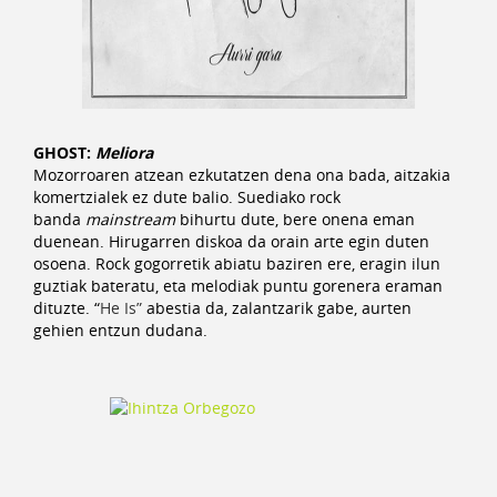
GHOST:
Meliora
Mozorroaren atzean ezkutatzen dena ona bada, aitzakia
komertzialek ez dute balio. Suediako rock
banda
mainstream
bihurtu dute, bere onena eman
duenean. Hirugarren diskoa da orain arte egin duten
osoena. Rock gogorretik abiatu baziren ere, eragin ilun
guztiak bateratu, eta melodiak puntu gorenera eraman
dituzte. “
He Is”
abestia da, zalantzarik gabe, aurten
gehien entzun dudana.