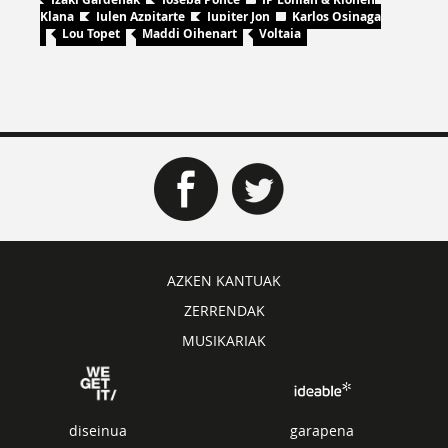
Klana
Julen Azpitarte
Jupiter Jon
Karlos Osinaga
Lou Topet
Maddi Oihenart
Voltaia
AZKEN KANTUAK
ZERRENDAK
MUSIKARIAK
diseinua
garapena