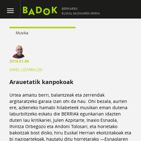
BERRIAREN
EUSKAL MUSIKAREN ATARIA
Musika
2016.01.06
MIKEL LIZARRALDE
Arauetatik kanpokoak
Urtea amaitu berri, balantzeak eta zerrendak
argitaratzeko garaia izan ohi da hau. Ohi bezala, aurten
ere, azkeneko hamabi hilabeteek musikan eman dutena
laburbiltzeko eskatu die BERRIAk egunkarian idazten
duten lau kritikariei, Julen Azpitarte, Inaxio Esnaola,
Ihintza Orbegozo eta Andoni Tolosari, eta horietako
bakoitzak bost disko, hiru Euskal Herrian ekoitzitakoak eta
bi nazioartekoak, hautatu ditu horretarako —Esnaolaren