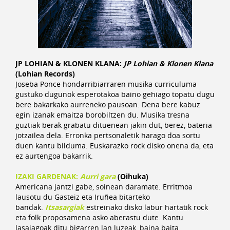
JP LOHIAN & KLONEN KLANA:
JP Lohian & Klonen Klana
(Lohian Records)
Joseba Ponce hondarribiarraren musika curriculuma
gustuko dugunok esperotakoa baino gehiago topatu dugu
bere bakarkako aurreneko pausoan. Dena bere kabuz
egin izanak emaitza borobiltzen du. Musika tresna
guztiak berak grabatu dituenean jakin dut, berez, bateria
jotzailea dela. Erronka pertsonaletik harago doa sortu
duen kantu bilduma. Euskarazko rock disko onena da, eta
ez aurtengoa bakarrik.
IZAKI GARDENAK:
Aurri gara
(Oihuka)
Americana jantzi gabe, soinean daramate. Erritmoa
lausotu du Gasteiz eta Iruñea bitarteko
bandak.
Itsasargiak
estreinako disko labur hartatik rock
eta folk proposamena asko aberastu dute. Kantu
lasaiagoak ditu bigarren lan luzeak, baina baita