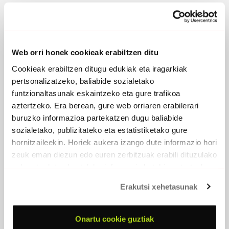
Web orri honek cookieak erabiltzen ditu
Cookieak erabiltzen ditugu edukiak eta iragarkiak
pertsonalizatzeko, baliabide sozialetako
funtzionaltasunak eskaintzeko eta gure trafikoa
aztertzeko. Era berean, gure web orriaren erabilerari
buruzko informazioa partekatzen dugu baliabide
sozialetako, publizitateko eta estatistiketako gure
hornitzaileekin. Horiek aukera izango dute informazio hori
zeuk eman diezun edo euren zerbitzuak erabili dituzulako
eskuratu duten bestelako informazio batekin uztartzeko.
Erakutsi xehetasunak
Onartu cookie guztiak