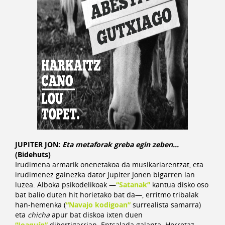
JUPITER JON:
Eta metaforak greba egin zeben…
(Bidehuts)
Irudimena armarik onenetakoa da musikariarentzat, eta
irudimenez gainezka dator Jupiter Jonen bigarren lan
luzea. Alboka psikodelikoak —
“
Satanak”
kantua disko oso
bat balio duten hit horietako bat da—, erritmo tribalak
han-hemenka (
“
Navajo kodigoan”
surrealista samarra)
eta
chicha
apur bat diskoa ixten duen
“
Joaquín”
dibertigarrian. Entsalada galanta. Horretaz