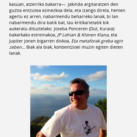
kasuan, atzerriko bakarra—. Jakinda argitaratzen den
guztia entzutea ezinezkoa dela, eta izango direla, hemen
agertu ez arren, nabarmendu beharreko lanak, bi lan
nabarmendu dira batik bat, lau kritikarietatik bik
aukeratu dituztelako: Joseba Ponceren (Dut, Kuraia)
bakarkako estreinakoa,
JP Lohian & Klonen Klana
, eta
Jupiter Jonen bigarren diskoa,
Eta metaforak greba egin
zeben…
Biak ala biak, konbentzioei muzin egiten dieten
lanak.